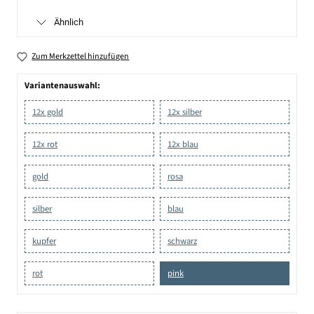
Ähnlich
Zum Merkzettel hinzufügen
Variantenauswahl:
12x gold
12x silber
12x rot
12x blau
gold
rosa
silber
blau
kupfer
schwarz
rot
pink