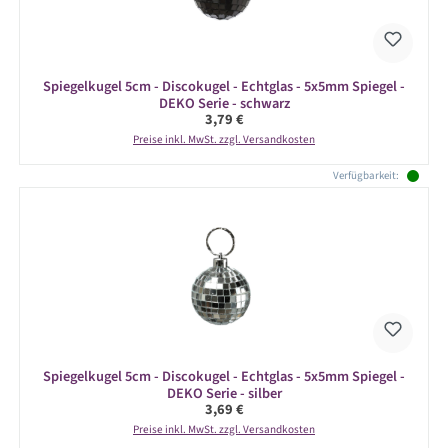
Spiegelkugel 5cm - Discokugel - Echtglas - 5x5mm Spiegel -
DEKO Serie - schwarz
Regulärer Preis:
3,79 €
Preise inkl. MwSt. zzgl. Versandkosten
Verfügbarkeit:
Spiegelkugel 5cm - Discokugel - Echtglas - 5x5mm Spiegel -
DEKO Serie - silber
Regulärer Preis:
3,69 €
Preise inkl. MwSt. zzgl. Versandkosten