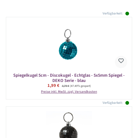
Produktgalerie überspringen
Verfügbarkeit:
Spiegelkugel 5cm - Discokugel - Echtglas - 5x5mm Spiegel -
DEKO Serie - blau
Verkaufspreis:
1,99 €
Regulärer Preis:
3,79 €
(47.49% gespart)
Preise inkl. MwSt. zzgl. Versandkosten
Verfügbarkeit: