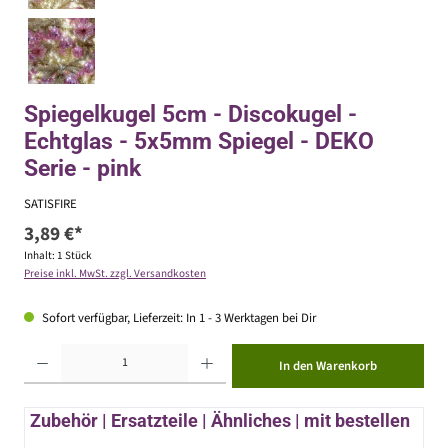
Spiegelkugel 5cm - Discokugel -
Echtglas - 5x5mm Spiegel - DEKO
Serie - pink
SATISFIRE
3,89 €*
Inhalt:
1 Stück
Preise inkl. MwSt. zzgl. Versandkosten
Sofort verfügbar, Lieferzeit: In 1 - 3 Werktagen bei Dir
Produkt Anzahl: Gib den gewünschten Wert ein oder benutze die Schaltflächen um die Anzahl zu erhöhen ode
In den Warenkorb
Zubehör | Ersatzteile | Ähnliches | mit bestellen