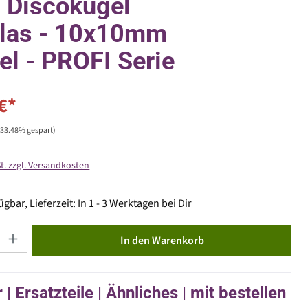
- Discokugel
glas - 10x10mm
el - PROFI Serie
€*
(33.48% gespart)
St. zzgl. Versandkosten
gbar, Lieferzeit: In 1 - 3 Werktagen bei Dir
ib den gewünschten Wert ein oder benutze die Schaltflächen um die Anzahl zu erhöhen od
In den Warenkorb
| Ersatzteile | Ähnliches | mit bestellen