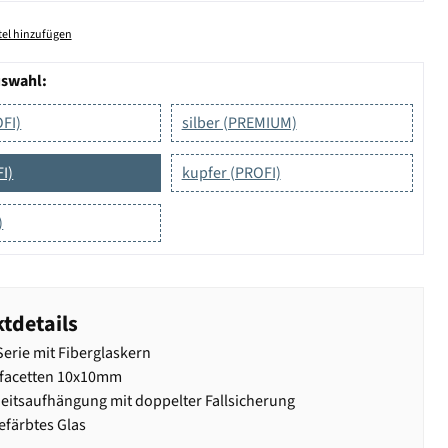
el hinzufügen
uswahl:
OFI)
silber (PREMIUM)
I)
kupfer (PROFI)
)
tdetails
erie mit Fiberglaskern
lfacetten 10x10mm
eitsaufhängung mit doppelter Fallsicherung
färbtes Glas