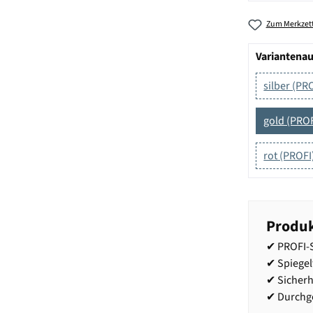
Zum Merkzett
Variantena
silber (PR
gold (PROF
rot (PROFI
Produk
✔ PROFI-S
✔ Spiege
✔ Sicherh
✔ Durchge