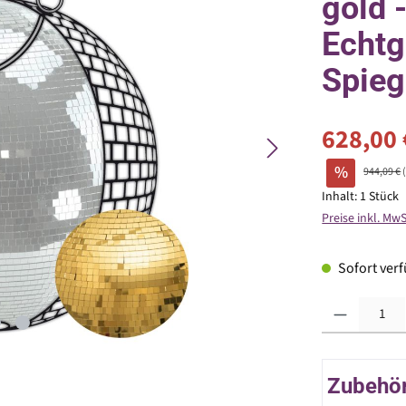
gold 
Echt
Spieg
628,00 
%
944,09 €
Inhalt:
1 Stück
Preise inkl. Mw
Sofort verfü
Produkt Anzahl: G
Zubehör 