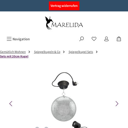
alt springen
Vertrag widerrufen
Navigation
Gemütlich Wohnen
Spiegelkugeln & Co
Spiegelkugel Sets
Sets mit 20cm Kugel
Bildergalerie überspringen