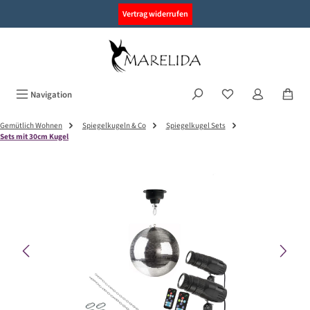
alt springen
Vertrag widerrufen
Navigation
Gemütlich Wohnen
Spiegelkugeln & Co
Spiegelkugel Sets
Sets mit 30cm Kugel
Bildergalerie überspringen