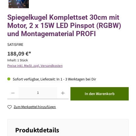
Spiegelkugel Komplettset 30cm mit
Motor, 2 x 15W LED Pinspot (RGBW)
und Montagematerial PROFI
SATISFIRE
188,09 €*
Inhalt:
1 Stück
Preise inkl. MwSt. zzgl. Versandkosten
Sofort verfügbar, Lieferzeit: In 1 - 3 Werktagen bei Dir
Produkt Anzahl: Gib den gewünschten Wert ein oder benutze die Schaltflächen um die Anzahl zu erhöhen ode
In den Warenkorb
Zum Merkzettel hinzufügen
Produktdetails