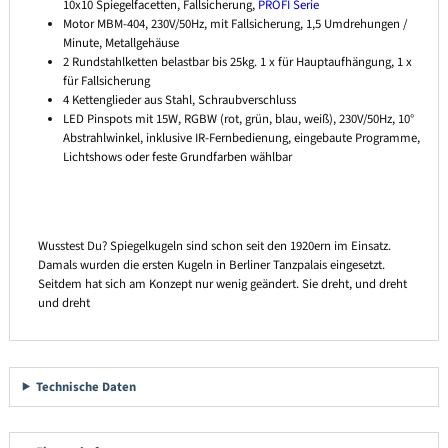
10x10 Spiegelfacetten, Fallsicherung,
PROFI Serie
Motor MBM-404, 230V/50Hz, mit Fallsicherung, 1,5 Umdrehungen /
Minute, Metallgehäuse
2 Rundstahlketten belastbar bis 25kg. 1 x für Hauptaufhängung, 1 x
für Fallsicherung
4 Kettenglieder aus Stahl, Schraubverschluss
LED Pinspots mit 15W, RGBW (rot, grün, blau, weiß), 230V/50Hz, 10°
Abstrahlwinkel, inklusive IR-Fernbedienung, eingebaute Programme,
Lichtshows oder feste Grundfarben wählbar
Wusstest Du? Spiegelkugeln sind schon seit den 1920ern im Einsatz.
Damals wurden die ersten Kugeln in Berliner Tanzpalais eingesetzt.
Seitdem hat sich am Konzept nur wenig geändert. Sie dreht, und dreht
und dreht
Technische Daten