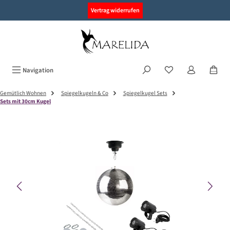
alt springen
Vertrag widerrufen
Navigation
Gemütlich Wohnen
Spiegelkugeln & Co
Spiegelkugel Sets
Sets mit 30cm Kugel
Bildergalerie überspringen