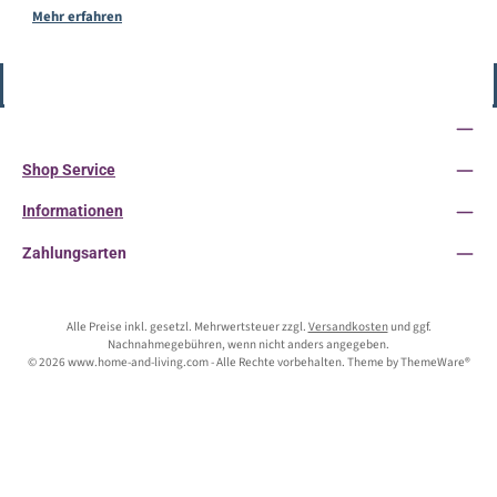
Mehr erfahren
Vertrag widerrufen
Service-Hotline
Shop Service
Informationen
Zahlungsarten
Alle Preise inkl. gesetzl. Mehrwertsteuer zzgl.
Versandkosten
und ggf.
Nachnahmegebühren, wenn nicht anders angegeben.
© 2026 www.home-and-living.com - Alle Rechte vorbehalten. Theme by
ThemeWare®