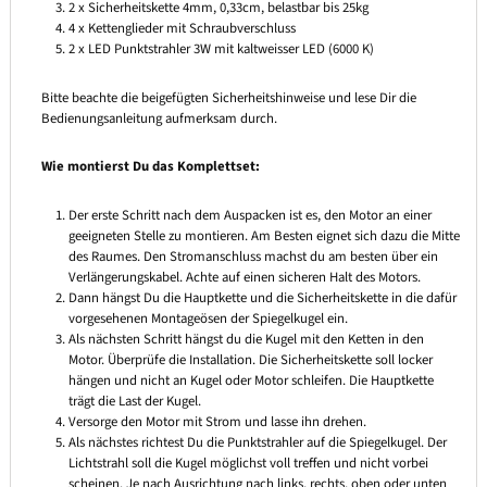
2 x Sicherheitskette 4mm, 0,33cm, belastbar bis 25kg
4 x Kettenglieder mit Schraubverschluss
2 x LED Punktstrahler 3W mit kaltweisser LED (6000 K)
Bitte beachte die beigefügten Sicherheitshinweise und lese Dir die
Bedienungsanleitung aufmerksam durch.
Wie montierst Du das Komplettset:
Der erste Schritt nach dem Auspacken ist es, den Motor an einer
geeigneten Stelle zu montieren. Am Besten eignet sich dazu die Mitte
des Raumes. Den Stromanschluss machst du am besten über ein
Verlängerungskabel. Achte auf einen sicheren Halt des Motors.
Dann hängst Du die Hauptkette und die Sicherheitskette in die dafür
vorgesehenen Montageösen der Spiegelkugel ein.
Als nächsten Schritt hängst du die Kugel mit den Ketten in den
Motor. Überprüfe die Installation. Die Sicherheitskette soll locker
hängen und nicht an Kugel oder Motor schleifen. Die Hauptkette
trägt die Last der Kugel.
Versorge den Motor mit Strom und lasse ihn drehen.
Als nächstes richtest Du die Punktstrahler auf die Spiegelkugel. Der
Lichtstrahl soll die Kugel möglichst voll treffen und nicht vorbei
scheinen. Je nach Ausrichtung nach links, rechts, oben oder unten