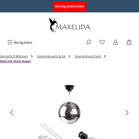
alt springen
Vertrag widerrufen
Navigation
Gemütlich Wohnen
Spiegelkugeln & Co
Spiegelkugel Sets
Sets mit 30cm Kugel
Bildergalerie überspringen