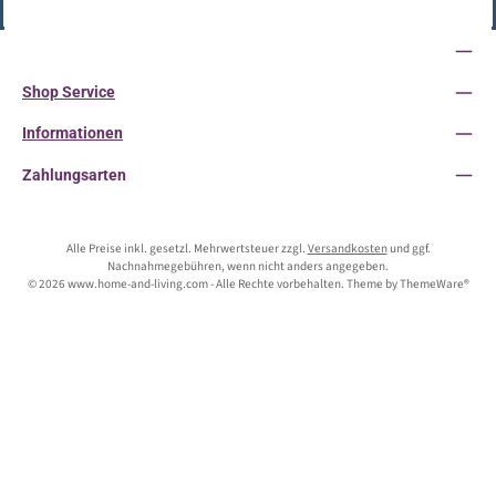
Vertrag widerrufen
Service-Hotline
Shop Service
Informationen
Zahlungsarten
Alle Preise inkl. gesetzl. Mehrwertsteuer zzgl.
Versandkosten
und ggf.
Nachnahmegebühren, wenn nicht anders angegeben.
© 2026 www.home-and-living.com - Alle Rechte vorbehalten. Theme by
ThemeWare®