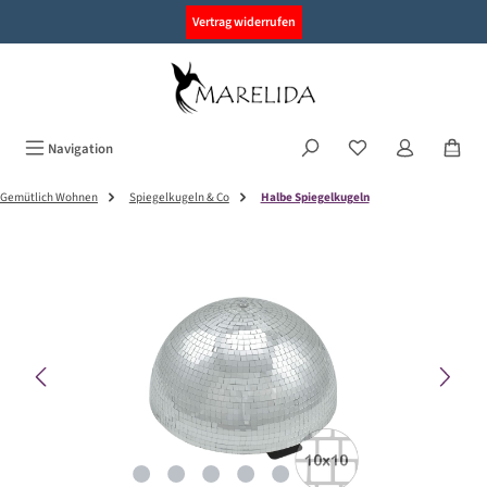
alt springen
Vertrag widerrufen
Navigation
Gemütlich Wohnen
Spiegelkugeln & Co
Halbe Spiegelkugeln
Bildergalerie überspringen