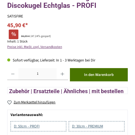
Discokugel Echtglas - PROFI
SATISFIRE
45,90 €*
%
86,99 €
(47.24% gespart)
Inhalt:
1 Stück
Preise inkl. MwSt. zzgl. Versandkosten
Sofort verfügbar, Lieferzeit: In 1 - 3 Werktagen bei Dir
Produkt Anzahl: Gib den gewünschten Wert ein oder benutze die Schaltflächen um die Anzahl zu erhöhen ode
In den Warenkorb
Zubehör | Ersatzteile | Ähnliches | mit bestellen
Zum Merkzettel hinzufügen
Variantenauswahl:
D: 50cm - PROFI
D: 30cm - PREMIUM