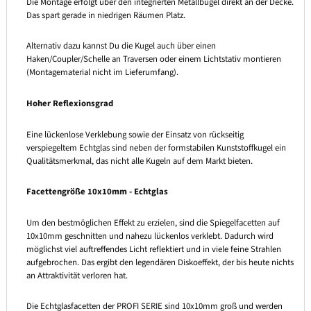
Die Montage erfolgt über den integrierten Metallbügel direkt an der Decke.
Das spart gerade in niedrigen Räumen Platz.
Alternativ dazu kannst Du die Kugel auch über einen
Haken/Coupler/Schelle an Traversen oder einem Lichtstativ montieren
(Montagematerial nicht im Lieferumfang).
Hoher Reflexionsgrad
Eine lückenlose Verklebung sowie der Einsatz von rückseitig
verspiegeltem Echtglas sind neben der formstabilen Kunststoffkugel ein
Qualitätsmerkmal, das nicht alle Kugeln auf dem Markt bieten.
Facettengröße 10x10mm - Echtglas
Um den bestmöglichen Effekt zu erzielen, sind die Spiegelfacetten auf
10x10mm geschnitten und nahezu lückenlos verklebt. Dadurch wird
möglichst viel auftreffendes Licht reflektiert und in viele feine Strahlen
aufgebrochen. Das ergibt den legendären Diskoeffekt, der bis heute nichts
an Attraktivität verloren hat.
Die Echtglasfacetten der PROFI SERIE sind 10x10mm groß und werden