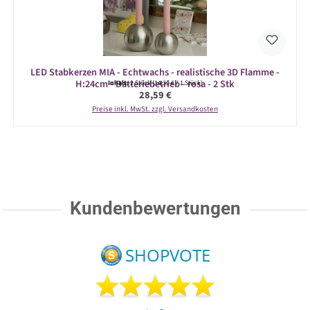
LED Stabkerzen MIA - Echtwachs - realistische 3D Flamme -
H:24cm - Batteriebetrieb - rosa - 2 Stk
Inhalt:
2 Stück
(14,30 € / 1 Stück)
Regulärer Preis:
28,59 €
Preise inkl. MwSt. zzgl. Versandkosten
Kundenbewertungen