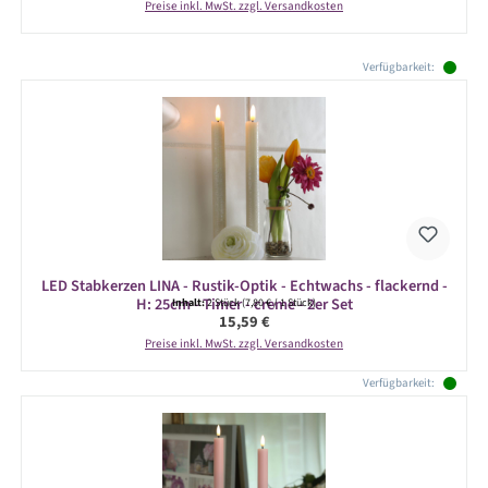
Preise inkl. MwSt. zzgl. Versandkosten
Produktgalerie überspringen
Verfügbarkeit:
LED Stabkerzen LINA - Rustik-Optik - Echtwachs - flackernd -
H: 25cm - Timer - creme - 2er Set
Inhalt:
2 Stück
(7,80 € / 1 Stück)
Regulärer Preis:
15,59 €
Preise inkl. MwSt. zzgl. Versandkosten
Verfügbarkeit: