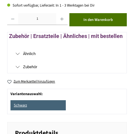
Sofort verfügbar, Lieferzeit: In 1 - 3 Werktagen bei Dir
Produkt Anzahl: Gib den gewünschten Wert ein oder benutze die Schaltflächen um die Anzahl zu erhöhen ode
In den Warenkorb
Zubehör | Ersatzteile | Ähnliches | mit bestellen
Ähnlich
Zubehör
Zum Merkzettel hinzufügen
Variantenauswahl:
Schwarz
Produktdetails