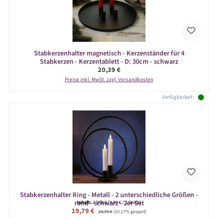
Stabkerzenhalter magnetisch - Kerzenständer für 4
Stabkerzen - Kerzentablett - D: 30cm - schwarz
Regulärer Preis:
20,39 €
Preise inkl. MwSt. zzgl. Versandkosten
Verfügbarkeit:
Stabkerzenhalter Ring - Metall - 2 unterschiedliche Größen -
rund - schwarz - 2er Set
Inhalt:
2 Stück
(9,90 € / 1 Stück)
Verkaufspreis:
19,79 €
Regulärer Preis:
24,79 €
(20.17% gespart)