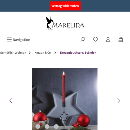
alt springen
Vertrag widerrufen
Navigation
Gemütlich Wohnen
Kerzen & Co.
Kerzenleuchter & Ständer
Bildergalerie überspringen