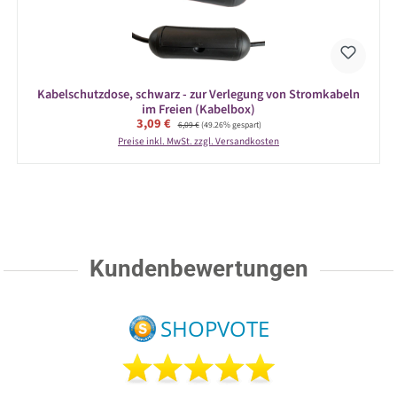
Kabelschutzdose, schwarz - zur Verlegung von Stromkabeln
im Freien (Kabelbox)
Verkaufspreis:
3,09 €
Regulärer Preis:
6,09 €
(49.26% gespart)
Preise inkl. MwSt. zzgl. Versandkosten
Kundenbewertungen