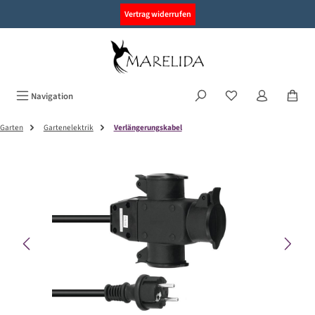
alt springen
Vertrag widerrufen
Navigation
Garten
Gartenelektrik
Verlängerungskabel
Bildergalerie überspringen