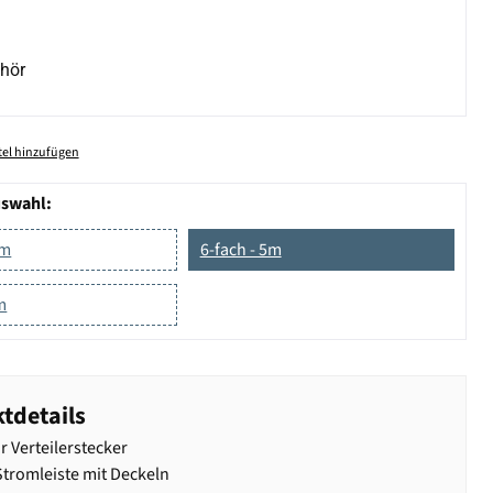
hör
el hinzufügen
uswahl:
5m
6-fach - 5m
m
tdetails
 Verteilerstecker
Stromleiste mit Deckeln