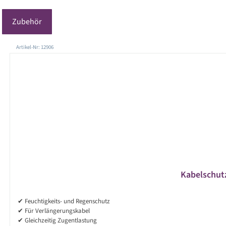
Zubehör
Produktgalerie überspringen
Artikel-Nr: 12906
Kabelschutz
✔ Feuchtigkeits- und Regenschutz
✔ Für Verlängerungskabel
✔ Gleichzeitig Zugentlastung