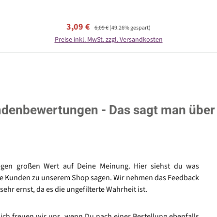
Verkaufspreis:
Regulärer Preis:
3,09 €
6,09 €
(49.26% gespart)
Preise inkl. MwSt. zzgl. Versandkosten
denbewertungen - Das sagt man über
egen großen Wert auf Deine Meinung. Hier siehst du was
e Kunden zu unserem Shop sagen. Wir nehmen das Feedback
sehr ernst, da es die ungefilterte Wahrheit ist.
lich freuen wir uns, wenn Du nach einer Bestellung ebenfalls