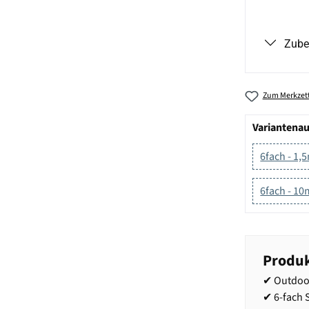
Zube
Zum Merkzett
Variantena
6fach - 1,
6fach - 10
Produk
✔ Outdoor
✔ 6-fach 