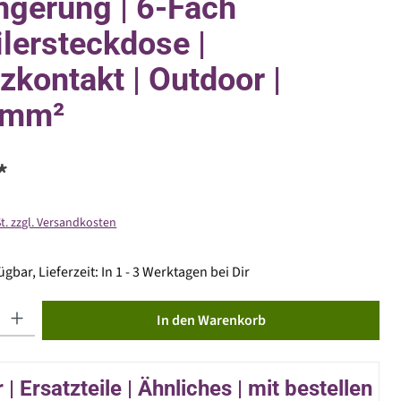
ngerung | 6-Fach
ilersteckdose |
zkontakt | Outdoor |
5mm²
*
St. zzgl. Versandkosten
gbar, Lieferzeit: In 1 - 3 Werktagen bei Dir
ib den gewünschten Wert ein oder benutze die Schaltflächen um die Anzahl zu erhöhen od
In den Warenkorb
| Ersatzteile | Ähnliches | mit bestellen