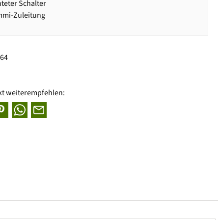
teter Schalter
mi-Zuleitung
964
kt weiterempfehlen: