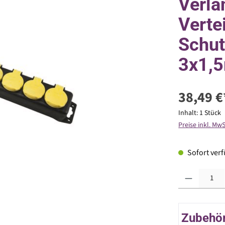
Verlä
Verte
Schut
3x1,
38,49 €
Inhalt:
1 Stück
Preise inkl. Mw
Sofort verfü
Produkt Anzahl: G
Zubehör 