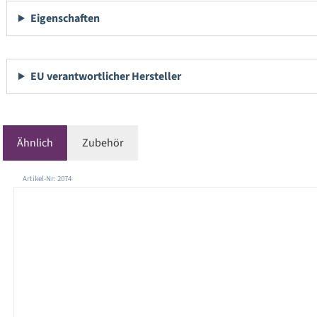
Eigenschaften
EU verantwortlicher Hersteller
Ähnlich
Zubehör
Produktgalerie überspringen
Artikel-Nr: 2074