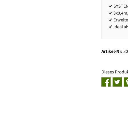
✔ SYSTEM 
✔ 3x0,4m,
✔ Erweite
✔ Ideal a
Artikel-Nr:
3
Dieses Produ