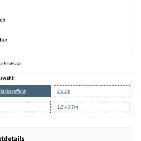
ich
hör
el hinzufügen
uswahl:
Flackereffekt
2 x 1m
1,5 x 0,7m
tdetails