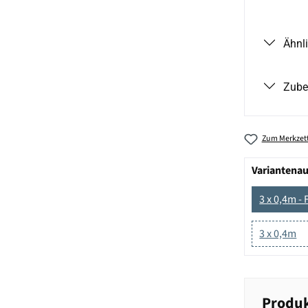
Ähnl
Zube
Zum Merkzett
Variantena
3 x 0,4m - 
3 x 0,4m
Produk