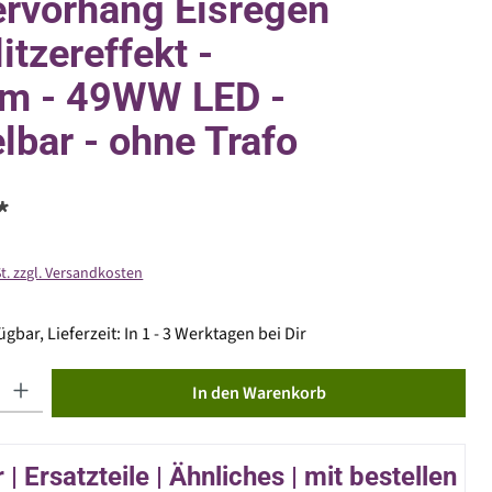
ervorhang Eisregen
itzereffekt -
4m - 49WW LED -
lbar - ohne Trafo
*
St. zzgl. Versandkosten
gbar, Lieferzeit: In 1 - 3 Werktagen bei Dir
ib den gewünschten Wert ein oder benutze die Schaltflächen um die Anzahl zu erhöhen od
In den Warenkorb
| Ersatzteile | Ähnliches | mit bestellen