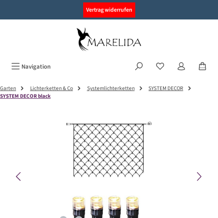
alt springen
Vertrag widerrufen
Navigation
Garten
Lichterketten & Co
Systemlichterketten
SYSTEM DECOR
SYSTEM DECOR black
Bildergalerie überspringen