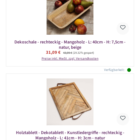
Dekoschale - rechteckig - Mangoholz - L: 40cm - H: 7,5cm -
natur, beige
Verkaufspreis:
31,09 €
Regulärer Preis:
43,99 €
(29.32% gespart)
Preise inkl. MwSt. zzgl. Versandkosten
Verfügbarkeit:
Holztablett - Dekotablett - Kunstledergriffe - rechteckig -
Mangoholz - L: 41cm - H: 3cm - natur