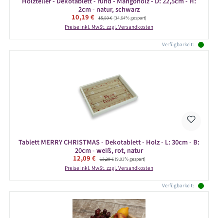
Holzteller - Dekotablett - rund - Mangoholz - D: 22,5cm - H:
2cm - natur, schwarz
Verkaufspreis:
10,19 €
Regulärer Preis:
15,59 €
(34.64% gespart)
Preise inkl. MwSt. zzgl. Versandkosten
Verfügbarkeit:
Tablett MERRY CHRISTMAS - Dekotablett - Holz - L: 30cm - B:
20cm - weiß, rot, natur
Verkaufspreis:
12,09 €
Regulärer Preis:
13,29 €
(9.03% gespart)
Preise inkl. MwSt. zzgl. Versandkosten
Verfügbarkeit: