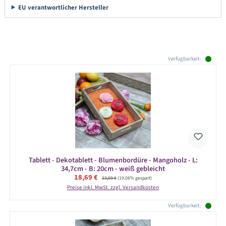
EU verantwortlicher Hersteller
Produktgalerie überspringen
Verfügbarkeit:
Tablett - Dekotablett - Blumenbordüre - Mangoholz - L:
34,7cm - B: 20cm - weiß gebleicht
Verkaufspreis:
18,69 €
Regulärer Preis:
23,09 €
(19.06% gespart)
Preise inkl. MwSt. zzgl. Versandkosten
Verfügbarkeit: