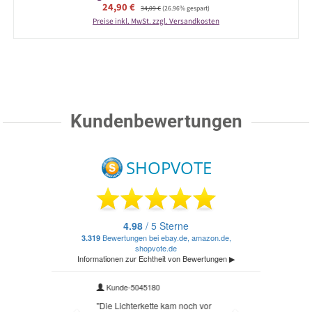
Verkaufspreis:
24,90 €
Regulärer Preis:
34,09 €
(26.96% gespart)
Preise inkl. MwSt. zzgl. Versandkosten
Kundenbewertungen