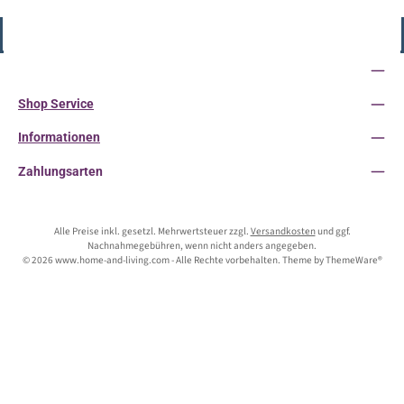
Vertrag widerrufen
Service-Hotline
Shop Service
Informationen
Zahlungsarten
Alle Preise inkl. gesetzl. Mehrwertsteuer zzgl.
Versandkosten
und ggf.
Nachnahmegebühren, wenn nicht anders angegeben.
© 2026 www.home-and-living.com - Alle Rechte vorbehalten. Theme by
ThemeWare®