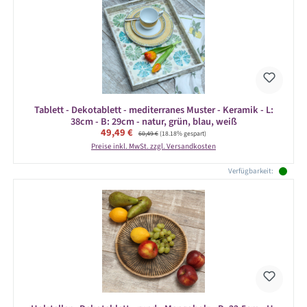
Tablett - Dekotablett - mediterranes Muster - Keramik - L:
38cm - B: 29cm - natur, grün, blau, weiß
Verkaufspreis:
49,49 €
Regulärer Preis:
60,49 €
(18.18% gespart)
Preise inkl. MwSt. zzgl. Versandkosten
Verfügbarkeit: