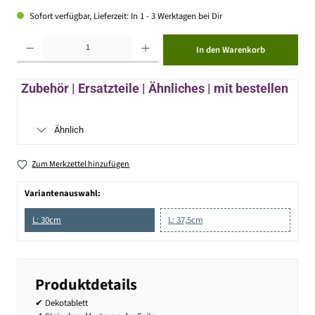
Sofort verfügbar, Lieferzeit: In 1 - 3 Werktagen bei Dir
Produkt Anzahl: Gib den gewünschten Wert ein oder benutze die Schaltflächen um die Anzahl zu erhöhen ode
In den Warenkorb
Zubehör | Ersatzteile | Ähnliches | mit bestellen
Ähnlich
Zum Merkzettel hinzufügen
Variantenauswahl:
L: 30cm
L: 37,5cm
Produktdetails
✔ Dekotablett