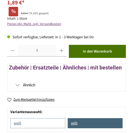
1,89 €*
%
7,99 €
(76.35% gespart)
Inhalt:
1 Stück
Preise inkl. MwSt. zzgl. Versandkosten
Sofort verfügbar, Lieferzeit: In 1 - 3 Werktagen bei Dir
Produkt Anzahl: Gib den gewünschten Wert ein oder benutze die Schaltflächen um die Anzahl zu erhöhen ode
In den Warenkorb
Zubehör | Ersatzteile | Ähnliches | mit bestellen
Ähnlich
Zum Merkzettel hinzufügen
Variantenauswahl:
weiß
gelb