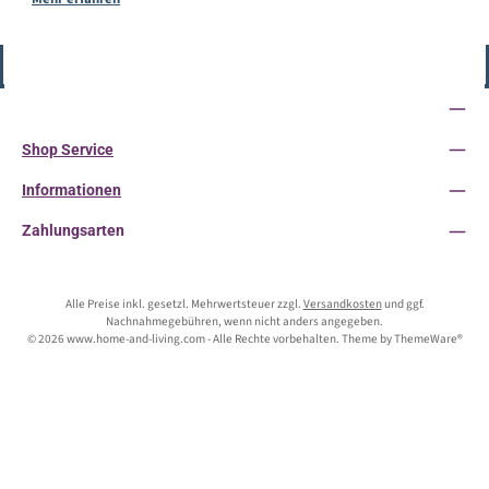
Vertrag widerrufen
Service-Hotline
Shop Service
Informationen
Zahlungsarten
Alle Preise inkl. gesetzl. Mehrwertsteuer zzgl.
Versandkosten
und ggf.
Nachnahmegebühren, wenn nicht anders angegeben.
© 2026 www.home-and-living.com - Alle Rechte vorbehalten. Theme by
ThemeWare®