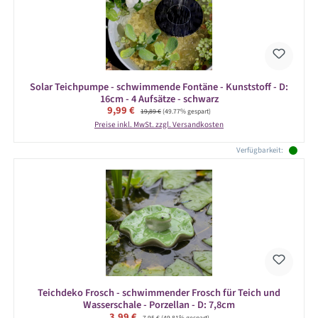
Solar Teichpumpe - schwimmende Fontäne - Kunststoff - D:
16cm - 4 Aufsätze - schwarz
Verkaufspreis:
9,99 €
Regulärer Preis:
19,89 €
(49.77% gespart)
Preise inkl. MwSt. zzgl. Versandkosten
Verfügbarkeit:
Teichdeko Frosch - schwimmender Frosch für Teich und
Wasserschale - Porzellan - D: 7,8cm
Verkaufspreis:
3,99 €
Regulärer Preis:
7,95 €
(49.81% gespart)