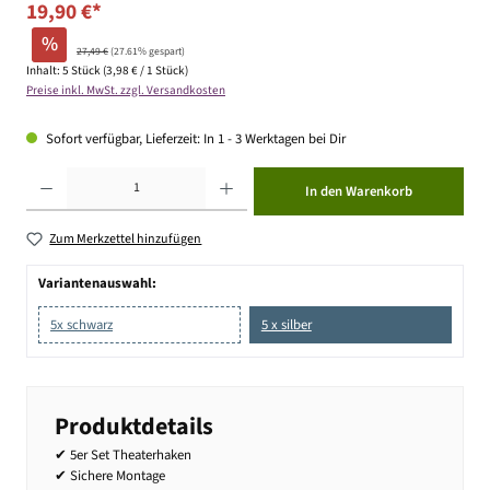
19,90 €*
%
27,49 €
(27.61% gespart)
Inhalt:
5 Stück
(3,98 € / 1 Stück)
Preise inkl. MwSt. zzgl. Versandkosten
Sofort verfügbar, Lieferzeit: In 1 - 3 Werktagen bei Dir
Produkt Anzahl: Gib den gewünschten Wert ein oder benutze die Schaltflächen um die Anzahl zu erhöhen ode
In den Warenkorb
Zum Merkzettel hinzufügen
Variantenauswahl:
5x schwarz
5 x silber
Produktdetails
✔ 5er Set Theaterhaken
✔ Sichere Montage