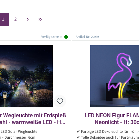
Seite
Seite
1
2
Verfügbarkeit:
Artikel-Nr: 20969
r Wegleuchte mit Erdspieß
LED NEON Figur FLA
tahl - warmweiße LED - H:
Neonlicht - H: 30
cm - silber - 1 Stück
Batteriebetrieb - st
 LED Solar Wegleuchte
✔ Farbige LED Dekoleuchte für fröh
pink/gelb
 - Durchmesser: 6cm
✔ Tolle Dekoidee auch für Partyräu