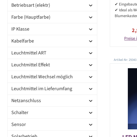
✔ Eingebaut
Betriebsart (elektr)
✔ Ideal als W
Blumenkaste
Farbe (Hauptfarbe)
IP Klasse
Ve
2
Preise 
Kabelfarbe
Leuchtmittel ART
Artikel-Nr: 29343
Leuchtmittel Effekt
Leuchtmittel Wechsel möglich
Leuchtmittel im Lieferumfang
Netzanschluss
Schalter
Sensor
Solarbetrieb