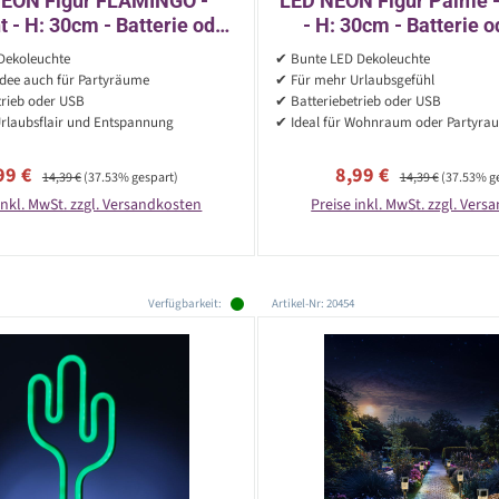
EON Figur FLAMINGO -
LED NEON Figur Palme -
t - H: 30cm - Batterie oder
- H: 30cm - Batterie 
etrieb - stehend - pink
Betrieb - stehend - g
Dekoleuchte
✔ Bunte LED Dekoleuchte
idee auch für Partyräume
✔ Für mehr Urlaubsgefühl
trieb oder USB
✔ Batteriebetrieb oder USB
Urlaubsflair und Entspannung
✔ Ideal für Wohnraum oder Partyra
rkaufspreis:
Regulärer Preis:
Verkaufspreis:
Regulärer Preis:
99 €
8,99 €
14,39 €
(37.53% gespart)
14,39 €
(37.53% g
inkl. MwSt. zzgl. Versandkosten
Preise inkl. MwSt. zzgl. Ver
Verfügbarkeit:
Artikel-Nr: 20454