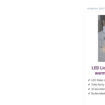
Artikel-Nr: 29517
LED Lic
warm
Batterie
✔ LED Deko L
✔ Tolle Party
✔ 10 leuchten
✔ Batteriebet