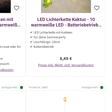
en mit
LED Lichterkette Kaktus - 10
 warmweiße
warmweiße LED - Batteriebetrieb -
LED - H: 15cm - silber - 10er Set
L: 1,35m - grün
✔ LED Lichterkette mit Kakteen
✔ Für deine Sommerparty
✔ Leuchtlänge: 135cm
errasse oder für
✔ Batteriebetrieb
Regulärer Preis:
8,49 €
ck)
gespart)
Preise inkl. MwSt. zzgl. Versandkosten
sandkosten
Verfügbarkeit:
Artikel-Nr: 29847
Verfügbarkeit: