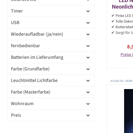
LED N
Neonlich
Timer
USB B
✔ Pinke LED 
✔ Tolle Deko
USB
✔ Batteriebe
✔ Sorgt für 
Wiederaufladbar (ja/nein)
fernbedienbar
Ve
8,
Preise 
Batterien im Lieferumfang
Farbe (Grundfarbe)
Leuchtmittel Lichtfarbe
Artikel-Nr: 29344
Farbe (Masterfarbe)
Wohnraum
Preis