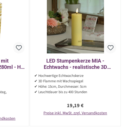
 mit
LED Stumpenkerze MIA -
280ml - H:
Echtwachs - realistische 3D
gelb
Flamme - H: 15cm - D: 5cm -
✔ Hochwertige Echtwachskerze
Batterie - gelb
✔ 3D Flamme mit Wachsspiegel
✔ Höhe: 15cm, Durchmesser: 5cm
stag,
✔ Leuchtdauer bis zu 400 Stunden
Regulärer Preis:
19,19 €
reis:
Preise inkl. MwSt. zzgl. Versandkosten
sandkosten