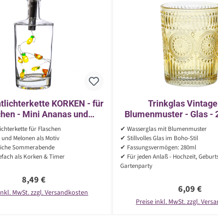
tlichterkette KORKEN - für
Trinkglas Vintage
chen - Mini Ananas und
Blumenmuster - Glas - 
en - Timer - L: 70cm -
10cm - Bohostil - 
chterkette für Flaschen
✔ Wasserglas mit Blumenmuster
rot/gelb
 und Melonen als Motiv
✔ Stillvolles Glas im Boho-Stil
liche Sommerabende
✔ Fassungsvermögen: 280ml
efach als Korken & Timer
✔ Für jeden Anlaß - Hochzeit, Geburt
Gartenparty
Regulärer Preis:
8,49 €
Regulärer P
6,09 €
inkl. MwSt. zzgl. Versandkosten
Preise inkl. MwSt. zzgl. Ver