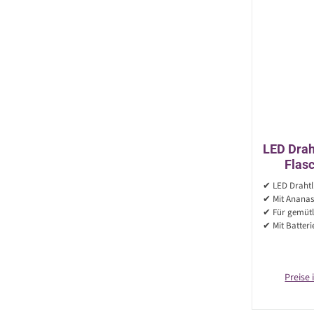
LED Drah
Flas
Melon
✔ LED Drahtli
✔ Mit Ananas
✔ Für gemüt
✔ Mit Batteri
Preise 