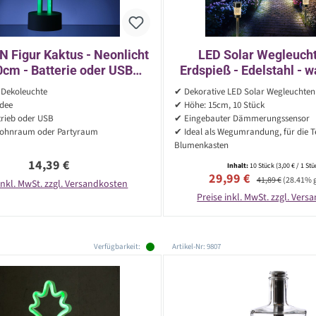
 Figur Kaktus - Neonlicht
LED Solar Wegleucht
30cm - Batterie oder USB
Erdspieß - Edelstahl -
rieb - stehend - grün
Dekoleuchte
✔ Dekorative LED Solar Wegleuchten
idee
✔ Höhe: 15cm, 10 Stück
trieb oder USB
✔ Eingebauter Dämmerungssensor
Wohnraum oder Partyraum
✔ Ideal als Wegumrandung, für die T
Blumenkasten
Regulärer Preis:
14,39 €
Inhalt:
10 Stück
(3,00 € / 1 Stü
Verkaufspreis:
Regulärer Preis:
29,99 €
41,89 €
(28.41% 
inkl. MwSt. zzgl. Versandkosten
Preise inkl. MwSt. zzgl. Ver
Verfügbarkeit:
Artikel-Nr: 9807