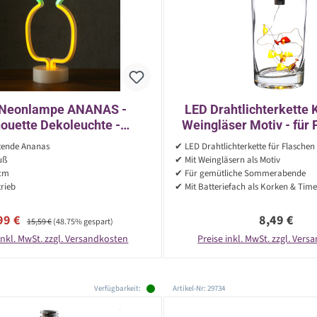
 Neonlampe ANANAS -
LED Drahtlichterkette
houette Dekoleuchte -
Weingläser Motiv - für 
riebetrieb - H: 32,5cm -
Timer - 8 LED - L: 70cm 
tende Ananas
✔ LED Drahtlichterkette für Flaschen
tehend - gelb, grün
uß
✔ Mit Weingläsern als Motiv
5cm
✔ Für gemütliche Sommerabende
rieb
✔ Mit Batteriefach als Korken & Time
rkaufspreis:
Regulärer Preis:
Regulärer P
99 €
8,49 €
15,59 €
(48.75% gespart)
inkl. MwSt. zzgl. Versandkosten
Preise inkl. MwSt. zzgl. Ver
Verfügbarkeit:
Artikel-Nr: 29734