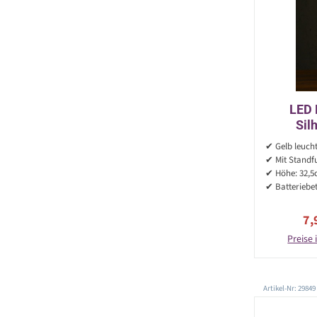
LED
Sil
Batte
✔ Gelb leuch
s
✔ Mit Standf
✔ Höhe: 32,
✔ Batteriebet
Ve
7,
Preise 
Artikel-Nr: 29849