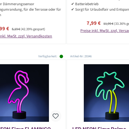
er Dämmerungssensor
✔ Batteriebetrieb
egumrandung, für die Terrasse oder für
✔ Sorgt für Urlaubsflair und Entspa
n
Verkaufspreis:
Regulärer Preis:
7,99 €
11,99 €
(33.36% g
rkaufspreis:
Regulärer Preis:
,99 €
5,19 €
(42.39% gespart)
Preise inkl. MwSt. zzgl. Ver
inkl. MwSt. zzgl. Versandkosten
Verfügbarkeit:
Artikel-Nr: 29346