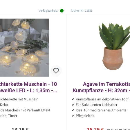
Verfügbarkeit:
Artikel-Nr: 11551
hterkette Muscheln - 10
Agave im Terrakotta
weiße LED - L: 1,35m -
Kunstpflanze - H: 32cm 
 - Timer - für Innen - weiß
grün
ichterkette mit Muscheln
✔ Kunstpflanze im dekorativen Topf
 Deko
✔ Für Sukkulenten Liebhaber
de Muscheln mit Perlmutt Effekt
✔ Ideal für mediterranes Ambiente
rieb, Timer
✔ Pflegeleicht
Regulärer Preis:
Verkaufspreis:
Regulärer Preis:
13,19 €
25,29 €