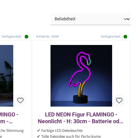
Verfügbarkeit:
Artikel-Nr: 29350
Verfügbarkeit:
MINGO -
LED NEON Figur FLAMINGO -
cm -
Neonlicht - H: 30cm - Batterie oder
ehend -
USB Betrieb - stehend - pink/gelb
liche Stimmung
✔ Farbige LED Dekoleuchte
me
✔ Tolle Dekoidee auch für Partyräume