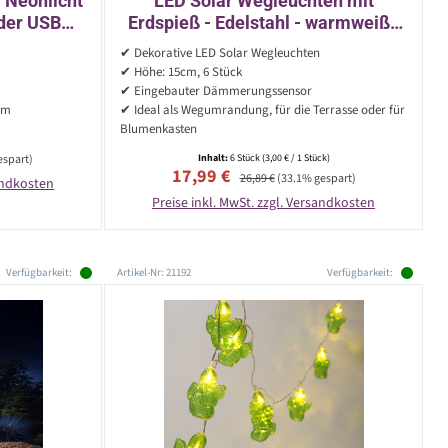
 Neonlicht
LED Solar Wegleuchten mit
oder USB
Erdspieß - Edelstahl - warmweiße
elb/grün
LED - H: 15cm - silber - 6er Set
✔ Dekorative LED Solar Wegleuchten
✔ Höhe: 15cm, 6 Stück
✔ Eingebauter Dämmerungssensor
um
✔ Ideal als Wegumrandung, für die Terrasse oder für
Blumenkasten
espart)
Inhalt:
6 Stück
(3,00 € / 1 Stück)
Verkaufspreis:
Regulärer Preis:
17,99 €
26,89 €
(33.1% gespart)
sandkosten
Preise inkl. MwSt. zzgl. Versandkosten
Verfügbarkeit:
Artikel-Nr: 21192
Verfügbarkeit: