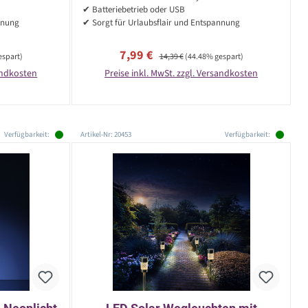
✔ Batteriebetrieb oder USB
nnung
✔ Sorgt für Urlaubsflair und Entspannung
Verkaufspreis:
Regulärer Preis:
7,99 €
espart)
14,39 €
(44.48% gespart)
sandkosten
Preise inkl. MwSt. zzgl. Versandkosten
Verfügbarkeit:
Artikel-Nr: 20453
Verfügbarkeit: