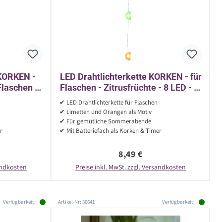
 KORKEN -
LED Drahtlichterkette KORKEN - für
Flaschen -
Flaschen - Zitrusfrüchte - 8 LED - L:
- rot/gelb
70cm - Timer - grün/orange
✔ LED Drahtlichterkette für Flaschen
✔ Limetten und Orangen als Motiv
✔ Für gemütliche Sommerabende
r
✔ Mit Batteriefach als Korken & Timer
reis:
Regulärer Preis:
8,49 €
sandkosten
Preise inkl. MwSt. zzgl. Versandkosten
Verfügbarkeit:
Artikel-Nr: 30641
Verfügbarkeit: