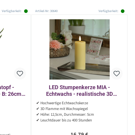
Verfügbarkeit:
Artikel-Nr: 30640
Verfügbarkeit:
topf -
LED Stumpenkerze MIA -
- B: 26cm -
Echtwachs - realistische 3D
Flamme - H: 12,5cm - D: 5cm -
✔ Hochwertige Echtwachskerze
Batterie - gelb
✔ 3D Flamme mit Wachsspiegel
✔ Höhe: 12,5cm, Durchmesser: 5cm
✔ Leuchtdauer bis zu 400 Stunden
Regulärer Preis:
16,79 €