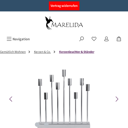
alt springen
Vertrag widerrufen
Navigation
Gemütlich Wohnen
Kerzen & Co.
Kerzenleuchter & Ständer
Bildergalerie überspringen