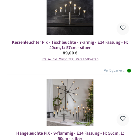
Kerzenleuchter Pix - Tischleuchte - 7-armig - E14 Fassung - H:
40cm, L: 57cm - silber
Regulärer Preis:
89,00 €
Preise inkl. MwSt. zzgl. Versandkosten
Verfügbarkeit:
Hängeleuchte PIX - 9-flammig - E14 Fassung - H: 56cm, L:
50cm - silber