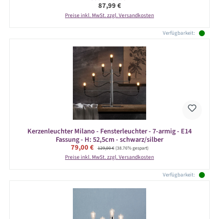
Regulärer Preis:
87,99 €
Preise inkl. MwSt. zzgl. Versandkosten
Verfügbarkeit:
Kerzenleuchter Milano - Fensterleuchter - 7-armig - E14
Fassung - H: 52,5cm - schwarz/silber
Verkaufspreis:
79,00 €
Regulärer Preis:
129,00 €
(38.76% gespart)
Preise inkl. MwSt. zzgl. Versandkosten
Verfügbarkeit: