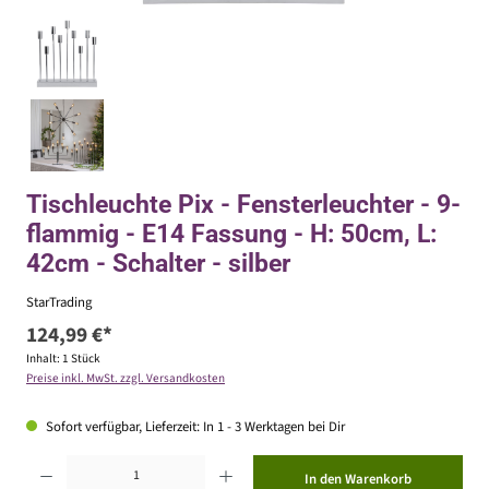
Tischleuchte Pix - Fensterleuchter - 9-
flammig - E14 Fassung - H: 50cm, L:
42cm - Schalter - silber
StarTrading
124,99 €*
Inhalt:
1 Stück
Preise inkl. MwSt. zzgl. Versandkosten
Sofort verfügbar, Lieferzeit: In 1 - 3 Werktagen bei Dir
Produkt Anzahl: Gib den gewünschten Wert ein oder benutze die Schaltflächen um die Anzahl zu erhöhen ode
In den Warenkorb