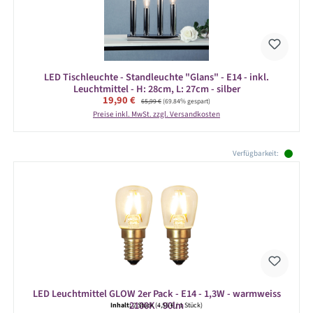
LED Tischleuchte - Standleuchte "Glans" - E14 - inkl.
Leuchtmittel - H: 28cm, L: 27cm - silber
Verkaufspreis:
19,90 €
Regulärer Preis:
65,99 €
(69.84% gespart)
Preise inkl. MwSt. zzgl. Versandkosten
Produktgalerie überspringen
Verfügbarkeit:
LED Leuchtmittel GLOW 2er Pack - E14 - 1,3W - warmweiss
2100K - 90lm
Inhalt:
2 Stück
(4,55 € / 1 Stück)