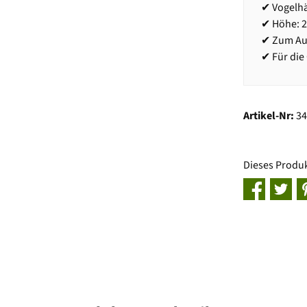
✔ Vogelh
✔ Höhe: 
✔ Zum Au
✔ Für di
Artikel-Nr:
3
Dieses Produ