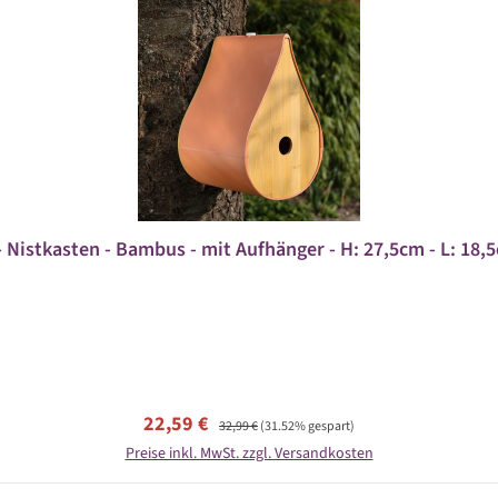
 Nistkasten - Bambus - mit Aufhänger - H: 27,5cm - L: 18,
Verkaufspreis:
Regulärer Preis:
22,59 €
32,99 €
(31.52% gespart)
Preise inkl. MwSt. zzgl. Versandkosten