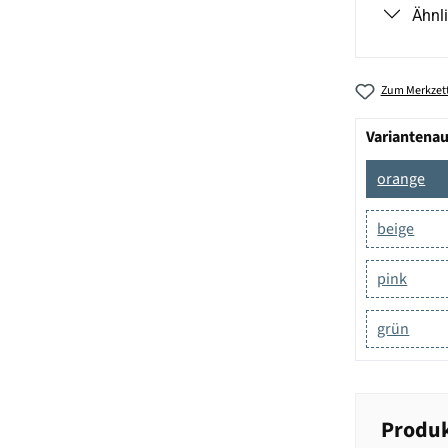
Ähnl
Zum Merkzett
Variantena
orange
beige
pink
grün
Produk