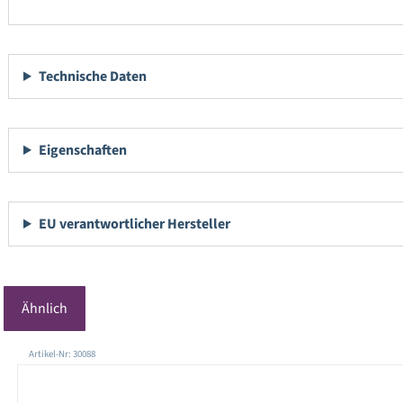
Technische Daten
Eigenschaften
EU verantwortlicher Hersteller
Ähnlich
Produktgalerie überspringen
Artikel-Nr: 30088