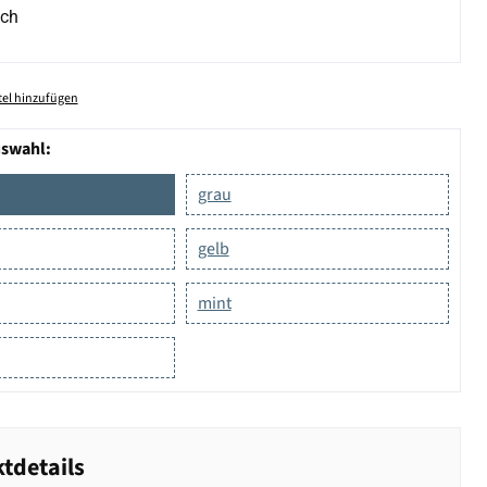
ich
el hinzufügen
uswahl:
grau
gelb
mint
tdetails