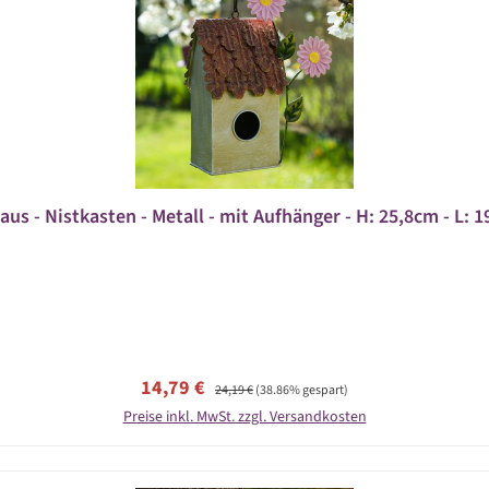
us - Nistkasten - Metall - mit Aufhänger - H: 25,8cm - L: 1
Verkaufspreis:
Regulärer Preis:
14,79 €
24,19 €
(38.86% gespart)
Preise inkl. MwSt. zzgl. Versandkosten