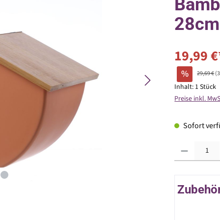
Bambu
28cm 
19,99 €
%
29,69 €
(
Inhalt:
1 Stück
Preise inkl. Mw
Sofort verfü
Produkt Anzahl: G
Zubehör 