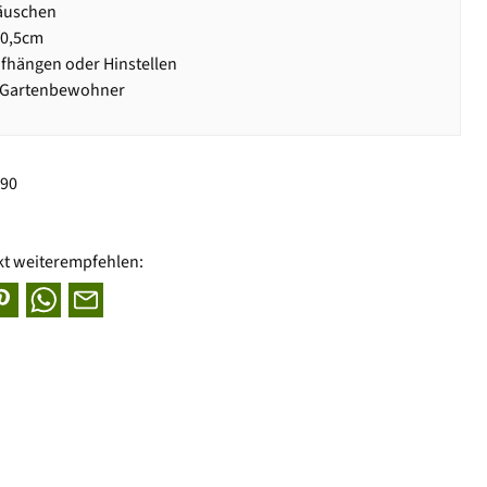
äuschen
20,5cm
fhängen oder Hinstellen
e Gartenbewohner
490
kt weiterempfehlen: