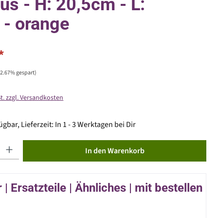
s - H: 20,5cm - L:
- orange
*
32.67% gespart)
St. zzgl. Versandkosten
gbar, Lieferzeit: In 1 - 3 Werktagen bei Dir
ib den gewünschten Wert ein oder benutze die Schaltflächen um die Anzahl zu erhöhen od
In den Warenkorb
| Ersatzteile | Ähnliches | mit bestellen