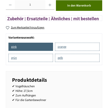
Produkt Anzahl: Gib den gewünschten Wert ein oder benutze die Schaltflächen um die Anzahl zu erhöhen ode
In den Warenkorb
Zubehör | Ersatzteile | Ähnliches | mit bestellen
Zum Merkzettel hinzufügen
Variantenauswahl:
pink
orange
grün
gelb
Produktdetails
✔ Vogelhäuschen
✔ Höhe: 27,5cm
✔ Zum Aufhängen
✔ Für die Gartenbewohner