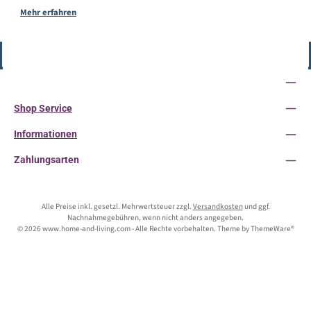
Mehr erfahren
Vertrag widerrufen
Service-Hotline
Shop Service
Informationen
Zahlungsarten
Alle Preise inkl. gesetzl. Mehrwertsteuer zzgl.
Versandkosten
und ggf.
Nachnahmegebühren, wenn nicht anders angegeben.
© 2026 www.home-and-living.com - Alle Rechte vorbehalten. Theme by
ThemeWare®