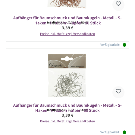
Aufhänger für Baumschmuck und Baumkugeln - Metall - S-
Haken - H: 3.5cm - kupfer - 50 Stück
Inhalt:
50 Stück
(0,07 € / 1 Stück)
Regulärer Preis:
3,39 €
Preise inkl. MwSt. zzgl. Versandkosten
Verfügbarkeit:
Aufhänger für Baumschmuck und Baumkugeln - Metall - S-
Haken - H: 3.5cm - silber - 50 Stück
Inhalt:
50 Stück
(0,07 € / 1 Stück)
Regulärer Preis:
3,39 €
Preise inkl. MwSt. zzgl. Versandkosten
Verfügbarkeit: