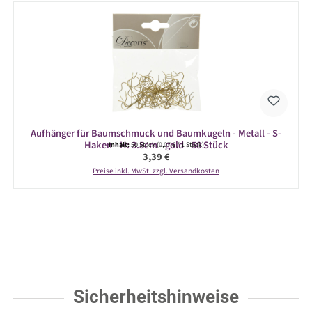
Aufhänger für Baumschmuck und Baumkugeln - Metall - S-
Haken - H: 3.5cm - gold - 50 Stück
Inhalt:
50 Stück
(0,07 € / 1 Stück)
Regulärer Preis:
3,39 €
Preise inkl. MwSt. zzgl. Versandkosten
Sicherheitshinweise