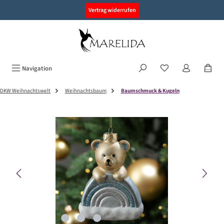
alt springen
Vertrag widerrufen
Navigation
DKW Weihnachtswelt
Weihnachtsbaum
Baumschmuck & Kugeln
Bildergalerie überspringen