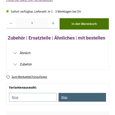
Preise inkl. MwSt. zzgl. Versandkosten
Sofort verfügbar, Lieferzeit: In 1 - 3 Werktagen bei Dir
Produkt Anzahl: Gib den gewünschten Wert ein oder benutze die Schaltflächen um die Anzahl zu erhöhen ode
In den Warenkorb
Zubehör | Ersatzteile | Ähnliches | mit bestellen
Ähnlich
Zubehör
Zum Merkzettel hinzufügen
Variantenauswahl:
Rosa
Blau