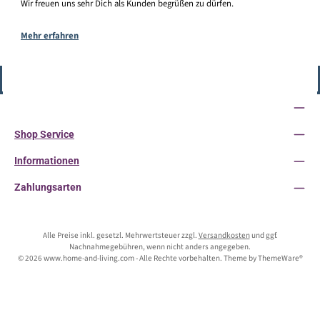
Wir freuen uns sehr Dich als Kunden begrüßen zu dürfen.
Mehr erfahren
Vertrag widerrufen
Service-Hotline
Shop Service
Informationen
Zahlungsarten
Alle Preise inkl. gesetzl. Mehrwertsteuer zzgl.
Versandkosten
und ggf.
Nachnahmegebühren, wenn nicht anders angegeben.
© 2026 www.home-and-living.com - Alle Rechte vorbehalten. Theme by
ThemeWare®