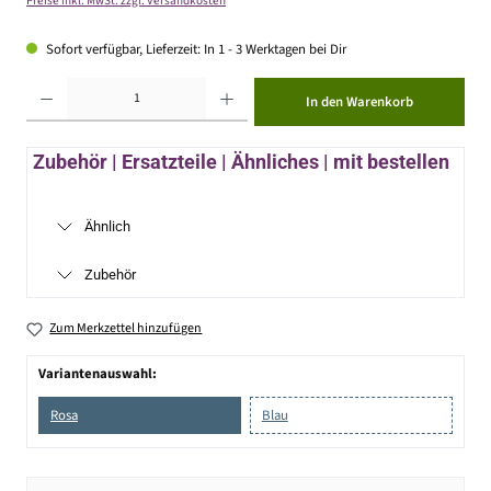
Preise inkl. MwSt. zzgl. Versandkosten
Sofort verfügbar, Lieferzeit: In 1 - 3 Werktagen bei Dir
Produkt Anzahl: Gib den gewünschten Wert ein oder benutze die Schaltflächen um die Anzahl zu erhöhen ode
In den Warenkorb
Zubehör | Ersatzteile | Ähnliches | mit bestellen
Ähnlich
Zubehör
Zum Merkzettel hinzufügen
Variantenauswahl:
Rosa
Blau