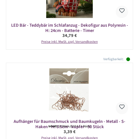
LED Bär - Teddybär im Schlafanzug - Dekofigur aus Polyresin -
H: 24cm - Batterie - Timer
Regulärer Preis:
34,79 €
Preise inkl. MwSt. zzgl. Versandkosten
Produktgalerie überspringen
Verfügbarkeit:
Aufhänger für Baumschmuck und Baumkugeln - Metall - S-
Haken - H: 3.5cm - kupfer - 50 Stück
Inhalt:
50 Stück
(0,07 € / 1 Stück)
Regulärer Preis:
3,39 €
Preise inkl. MwSt. zzgl. Versandkosten