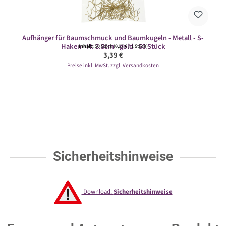
Aufhänger für Baumschmuck und Baumkugeln - Metall - S-
Haken - H: 3.5cm - gold - 50 Stück
Inhalt:
50 Stück
(0,07 € / 1 Stück)
Regulärer Preis:
3,39 €
Preise inkl. MwSt. zzgl. Versandkosten
Sicherheitshinweise
Download:
Sicherheitshinweise