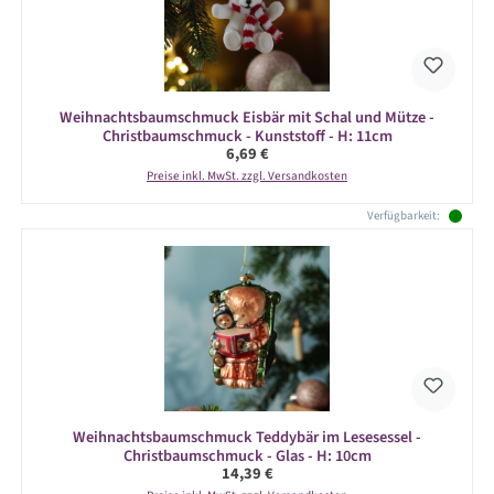
Weihnachtsbaumschmuck Eisbär mit Schal und Mütze -
Christbaumschmuck - Kunststoff - H: 11cm
Regulärer Preis:
6,69 €
Preise inkl. MwSt. zzgl. Versandkosten
Verfügbarkeit:
Weihnachtsbaumschmuck Teddybär im Lesesessel -
Christbaumschmuck - Glas - H: 10cm
Regulärer Preis:
14,39 €