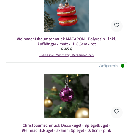
Weihnachtsbaumschmuck MACARON - Polyresin - inkl.
Aufhänger - matt - H: 6,5cm - rot
Regulärer Preis:
6,45 €
Preise inkl. MwSt. zzgl. Versandkosten
Verfügbarkeit:
Christbaumschmuck Discokugel - Spiegelkugel -
Weihnachtskugel - 5x5mm Spiegel - D: 5cm - pink