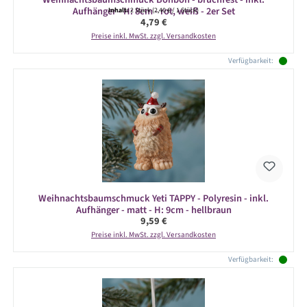
Aufhänger - H: 8cm - rot, weiß - 2er Set
Inhalt:
2 Stück
(2,40 € / 1 Stück)
Regulärer Preis:
4,79 €
Preise inkl. MwSt. zzgl. Versandkosten
Verfügbarkeit:
Weihnachtsbaumschmuck Yeti TAPPY - Polyresin - inkl.
Aufhänger - matt - H: 9cm - hellbraun
Regulärer Preis:
9,59 €
Preise inkl. MwSt. zzgl. Versandkosten
Verfügbarkeit: