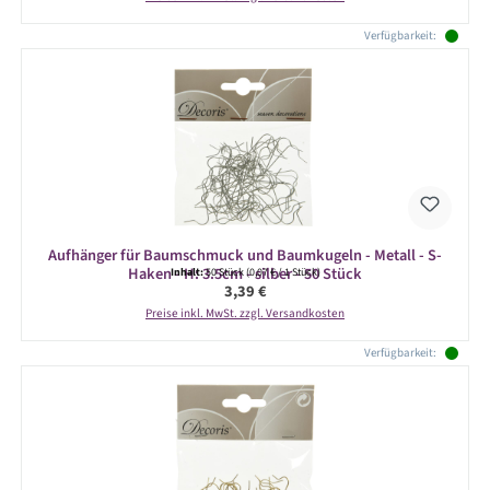
Verfügbarkeit:
Aufhänger für Baumschmuck und Baumkugeln - Metall - S-
Haken - H: 3.5cm - silber - 50 Stück
Inhalt:
50 Stück
(0,07 € / 1 Stück)
Regulärer Preis:
3,39 €
Preise inkl. MwSt. zzgl. Versandkosten
Verfügbarkeit: