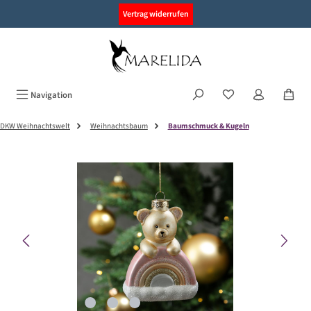
alt springen
Vertrag widerrufen
Navigation
DKW Weihnachtswelt
Weihnachtsbaum
Baumschmuck & Kugeln
Bildergalerie überspringen