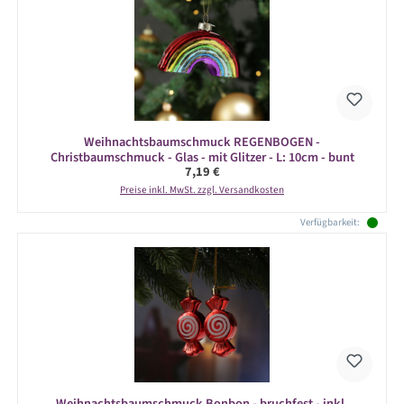
Weihnachtsbaumschmuck REGENBOGEN -
Christbaumschmuck - Glas - mit Glitzer - L: 10cm - bunt
Regulärer Preis:
7,19 €
Preise inkl. MwSt. zzgl. Versandkosten
Verfügbarkeit:
Weihnachtsbaumschmuck Bonbon - bruchfest - inkl.