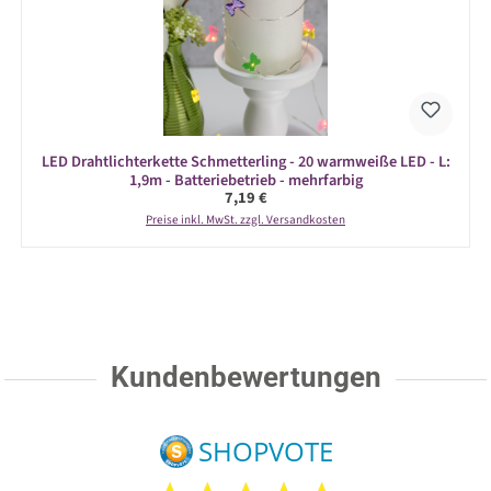
LED Drahtlichterkette Schmetterling - 20 warmweiße LED - L:
1,9m - Batteriebetrieb - mehrfarbig
Regulärer Preis:
7,19 €
Preise inkl. MwSt. zzgl. Versandkosten
Kundenbewertungen