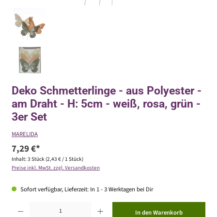
Deko Schmetterlinge - aus Polyester -
am Draht - H: 5cm - weiß, rosa, grün -
3er Set
MARELIDA
7,29 €*
Inhalt:
3 Stück
(2,43 € / 1 Stück)
Preise inkl. MwSt. zzgl. Versandkosten
Sofort verfügbar, Lieferzeit: In 1 - 3 Werktagen bei Dir
Produkt Anzahl: Gib den gewünschten Wert ein oder benutze die Schaltflächen um die Anzahl zu erhöhen ode
In den Warenkorb