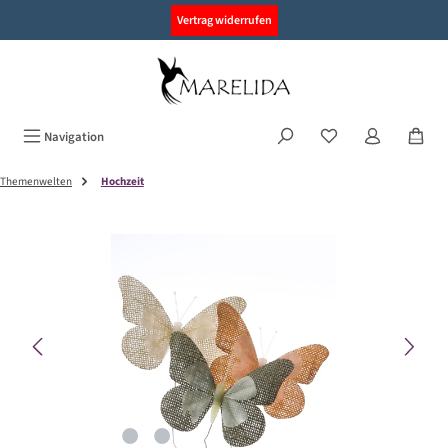
alt springen
Vertrag widerrufen
Navigation
Themenwelten
Hochzeit
Bildergalerie überspringen