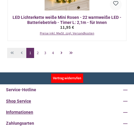
LED Lichterkette weiße Mini Rosen - 22 warmweiße LED -
Batteriebetrieb - Timer L: 2,1m - für Innen
Regulärer Preis:
11,95 €
Preise inkl. MwSt. zzgl. Versandkosten
Seite
Seite
Seite
Seite
1
2
3
4
Vertrag widerrufen
Service-Hotline
Shop Service
Informationen
Zahlungsarten