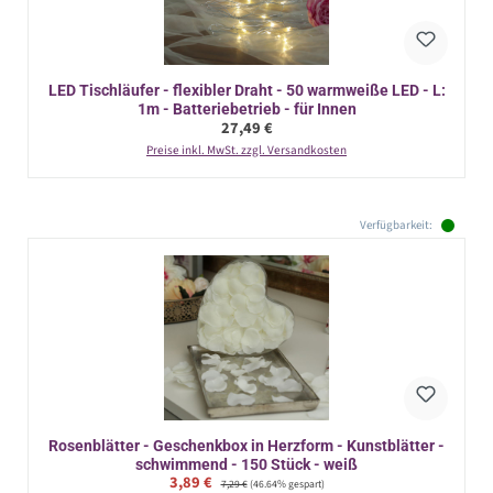
LED Tischläufer - flexibler Draht - 50 warmweiße LED - L:
1m - Batteriebetrieb - für Innen
Regulärer Preis:
27,49 €
Preise inkl. MwSt. zzgl. Versandkosten
Verfügbarkeit:
Rosenblätter - Geschenkbox in Herzform - Kunstblätter -
schwimmend - 150 Stück - weiß
Verkaufspreis:
3,89 €
Regulärer Preis:
7,29 €
(46.64% gespart)