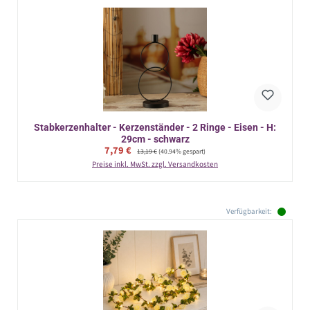
Stabkerzenhalter - Kerzenständer - 2 Ringe - Eisen - H:
29cm - schwarz
Verkaufspreis:
7,79 €
Regulärer Preis:
13,19 €
(40.94% gespart)
Preise inkl. MwSt. zzgl. Versandkosten
Verfügbarkeit: