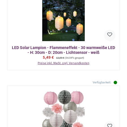
LED Solar Lampion - Flammeneffekt - 30 warmweiße LED
- H: 30cm - D: 20cm - Lichtsensor - weiß
Verkaufspreis:
5,49 €
Regulärer Preis:
12,09 €
(54.59% gespart)
Preise inkl. MwSt. zzgl. Versandkosten
Verfügbarkeit: