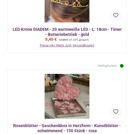
LED Krone DIADEM - 20 warmweiße LED - L: 18cm - Timer
- Batteriebetrieb - gold
Verkaufspreis:
9,49 €
Regulärer Preis:
17,99 €
(47.25% gespart)
Preise inkl. MwSt. zzgl. Versandkosten
Verfügbarkeit:
Rosenblätter - Geschenkbox in Herzform - Kunstblätter -
schwimmend - 150 Stück - rosa