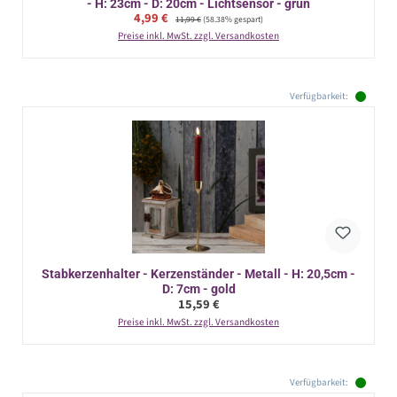
- H: 23cm - D: 20cm - Lichtsensor - grün
Verkaufspreis:
4,99 €
Regulärer Preis:
11,99 €
(58.38% gespart)
Preise inkl. MwSt. zzgl. Versandkosten
Verfügbarkeit:
Stabkerzenhalter - Kerzenständer - Metall - H: 20,5cm -
D: 7cm - gold
Regulärer Preis:
15,59 €
Preise inkl. MwSt. zzgl. Versandkosten
Verfügbarkeit: