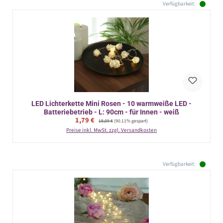
Verfügbarkeit:
LED Lichterkette Mini Rosen - 10 warmweiße LED -
Batteriebetrieb - L: 90cm - für Innen - weiß
Verkaufspreis:
1,79 €
Regulärer Preis:
18,09 €
(90.11% gespart)
Preise inkl. MwSt. zzgl. Versandkosten
Verfügbarkeit: