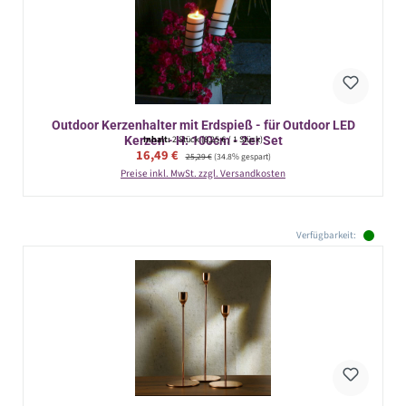
Outdoor Kerzenhalter mit Erdspieß - für Outdoor LED
Kerzen - H: 100cm - 2er Set
Inhalt:
2 Stück
(8,25 € / 1 Stück)
Verkaufspreis:
16,49 €
Regulärer Preis:
25,29 €
(34.8% gespart)
Preise inkl. MwSt. zzgl. Versandkosten
Verfügbarkeit: