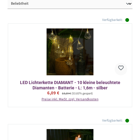
Verfügbarkeit:
LED Lichterkette DIAMANT - 10 kleine beleuchtete
Diamanten - Batterie - L: 1,6m - silber
Verkaufspreis:
6,09 €
Regulärer Preis:
13,19 €
(53.83% gespart)
Preise inkl. MwSt. zzgl. Versandkosten
Verfügbarkeit: