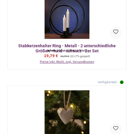
Stabkerzenhalter Ring - Metall - 2 unterschiedliche
Größen - rund - schwarz - 2er Set
Inhalt:
2 Stück
(9,90 € / 1 Stück)
Verkaufspreis:
19,79 €
Regulärer Preis:
24,79 €
(20.17% gespart)
Preise inkl. MwSt. zzgl. Versandkosten
Verfügbarkeit: