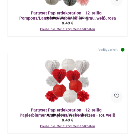
Partyset Papierdekoration - 12-teilig -
Pompons/Lampions/Wabenbälle - grau, weiß, rosa
Inhalt:
12 Stück
(0,71 € / 1 Stück)
Regulärer Preis:
8,49 €
Preise inkl. MwSt. zzgl. Versandkosten
Verfügbarkeit:
Partyset Papierdekoration - 12-teilig -
Papierblumen/Lampions/Wabenherzen - rot, weiß
Inhalt:
12 Stück
(0,71 € / 1 Stück)
Regulärer Preis:
8,49 €
Preise inkl. MwSt. zzgl. Versandkosten