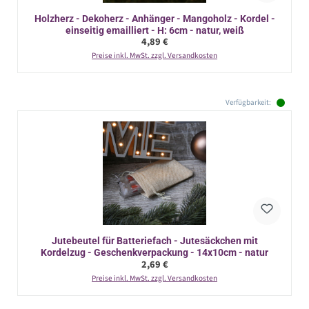
Holzherz - Dekoherz - Anhänger - Mangoholz - Kordel -
einseitig emailliert - H: 6cm - natur, weiß
Regulärer Preis:
4,89 €
Preise inkl. MwSt. zzgl. Versandkosten
Verfügbarkeit:
Jutebeutel für Batteriefach - Jutesäckchen mit
Kordelzug - Geschenkverpackung - 14x10cm - natur
Regulärer Preis:
2,69 €
Preise inkl. MwSt. zzgl. Versandkosten