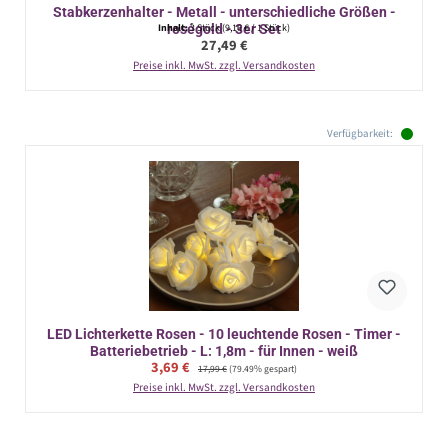
Stabkerzenhalter - Metall - unterschiedliche Größen -
roségold - 3er Set
Inhalt:
3 Stück
(9,16 € / 1 Stück)
Regulärer Preis:
27,49 €
Preise inkl. MwSt. zzgl. Versandkosten
Verfügbarkeit:
LED Lichterkette Rosen - 10 leuchtende Rosen - Timer -
Batteriebetrieb - L: 1,8m - für Innen - weiß
Verkaufspreis:
3,69 €
Regulärer Preis:
17,99 €
(79.49% gespart)
Preise inkl. MwSt. zzgl. Versandkosten