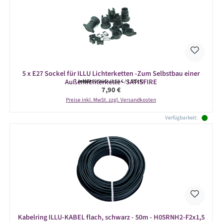
5 x E27 Sockel für ILLU Lichterketten -Zum Selbstbau einer
Außenlichterkette - SATISFIRE
Inhalt:
5 Stück
(1,58 € / 1 Stück)
Regulärer Preis:
7,90 €
Preise inkl. MwSt. zzgl. Versandkosten
Verfügbarkeit:
Kabelring ILLU-KABEL flach, schwarz - 50m - H05RNH2-F2x1,5