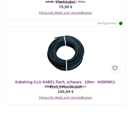
Flachkabel
Inhalt:
50 Meter
(1,60 € / 1 Meter)
Regulärer Preis:
79,90 €
Preise inkl. MwSt. zzgl. Versandkosten
Verfügbarkeit:
Kabelring ILLU-KABEL flach, schwarz - 100m - H05RNH2-
F2x1,5 Flachkabel
Inhalt:
100 Meter
(1,91 € / 1 Meter)
Regulärer Preis:
190,89 €
Preise inkl. MwSt. zzgl. Versandkosten