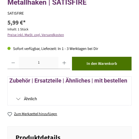
Metallhaken | SATISFIRE
SATISFIRE
5,99 €*
Inhalt:
1 Stück
Preise inkl. MwSt. zzgl. Versandkosten
Sofort verfügbar, Lieferzeit: In 1 - 3 Werktagen bei Dir
Produkt Anzahl: Gib den gewünschten Wert ein oder benutze die Schaltflächen um die Anzahl zu erhöhen ode
In den Warenkorb
Zubehör | Ersatzteile | Ähnliches | mit bestellen
Ähnlich
Zum Merkzettel hinzufügen
Produktdetails