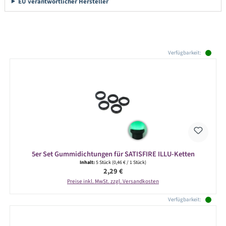
EU verantwortlicher Hersteller
Produktgalerie überspringen
Verfügbarkeit:
5er Set Gummidichtungen für SATISFIRE ILLU-Ketten
Inhalt:
5 Stück
(0,46 € / 1 Stück)
Regulärer Preis:
2,29 €
Preise inkl. MwSt. zzgl. Versandkosten
Verfügbarkeit: