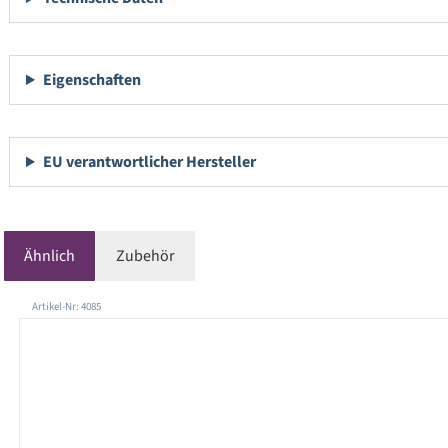
Eigenschaften
EU verantwortlicher Hersteller
Ähnlich
Zubehör
Produktgalerie überspringen
Artikel-Nr: 4085