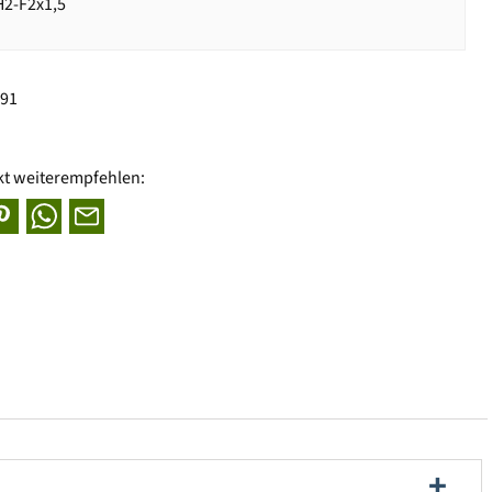
2-F2x1,5
091
kt weiterempfehlen: