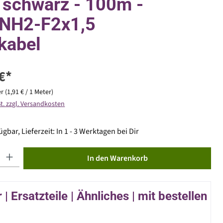
, schwarz - 100m -
NH2-F2x1,5
kabel
€*
er
(1,91 € / 1 Meter)
St. zzgl. Versandkosten
gbar, Lieferzeit: In 1 - 3 Werktagen bei Dir
ib den gewünschten Wert ein oder benutze die Schaltflächen um die Anzahl zu erhöhen od
In den Warenkorb
| Ersatzteile | Ähnliches | mit bestellen