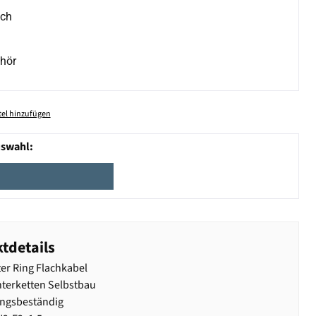
ich
hör
el hinzufügen
uswahl:
tdetails
er Ring Flachkabel
hterketten Selbstbau
ungsbeständig