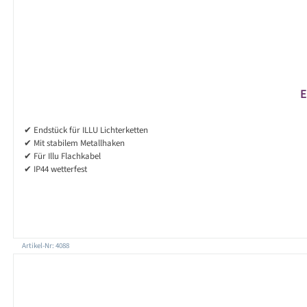
E
✔ Endstück für ILLU Lichterketten
✔ Mit stabilem Metallhaken
✔ Für Illu Flachkabel
✔ IP44 wetterfest
Artikel-Nr: 4088