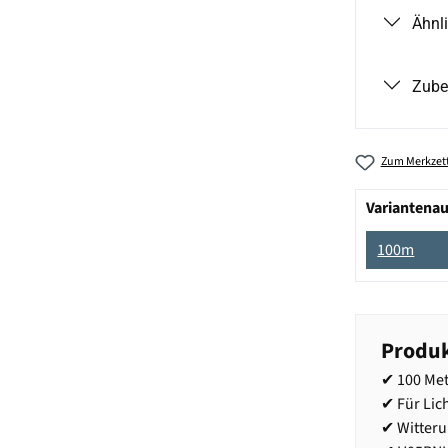
Ähnl
Zube
Zum Merkzett
Variantena
100m
Produk
✔ 100 Met
✔ Für Lic
✔ Witter