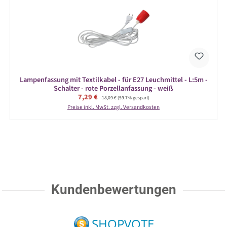
Lampenfassung mit Textilkabel - für E27 Leuchmittel - L:5m -
Schalter - rote Porzellanfassung - weiß
Verkaufspreis:
7,29 €
Regulärer Preis:
18,09 €
(59.7% gespart)
Preise inkl. MwSt. zzgl. Versandkosten
Kundenbewertungen