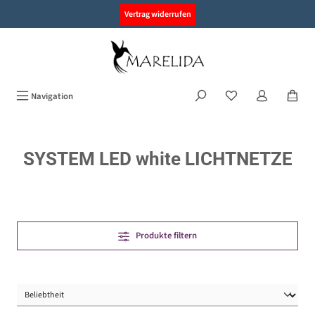
alt springen
Vertrag widerrufen
Navigation
SYSTEM LED white LICHTNETZE
Produkte filtern