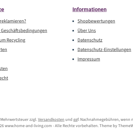
ce
Informationen
 reklamieren?
Shopbewertungen
e Geschäftsbedingungen
Über Uns
um Recycling
Datenschutz
rten
Datenschutz-Einstellungen
Impressum
sten
echt
l. Mehrwertsteuer zzgl.
Versandkosten
und ggf. Nachnahmegebühren, wenn n
26 www.home-and-living.com - Alle Rechte vorbehalten. Theme by
ThemeW