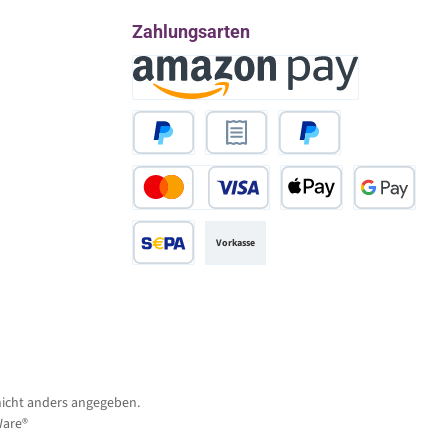
Zahlungsarten
Amazon Pay
PayPal
Rechnungskauf
Später Bezahlen
Kredit- oder Debitkarte
Apple Pay
Google Pay
Vorkasse
SEPA Lastschrift
icht anders angegeben.
are®