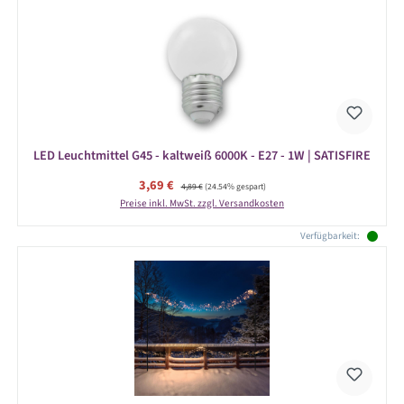
LED Leuchtmittel G45 - kaltweiß 6000K - E27 - 1W | SATISFIRE
Verkaufspreis:
3,69 €
Regulärer Preis:
4,89 €
(24.54% gespart)
Preise inkl. MwSt. zzgl. Versandkosten
Verfügbarkeit: