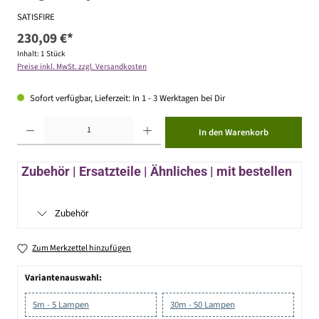
SATISFIRE
230,09 €*
Inhalt:
1 Stück
Preise inkl. MwSt. zzgl. Versandkosten
Sofort verfügbar, Lieferzeit: In 1 - 3 Werktagen bei Dir
Produkt Anzahl: Gib den gewünschten Wert ein oder benutze die Schaltflächen um die Anzahl zu erhöhen ode
In den Warenkorb
Zubehör | Ersatzteile | Ähnliches | mit bestellen
Zubehör
Zum Merkzettel hinzufügen
Variantenauswahl:
5m - 5 Lampen
30m - 50 Lampen