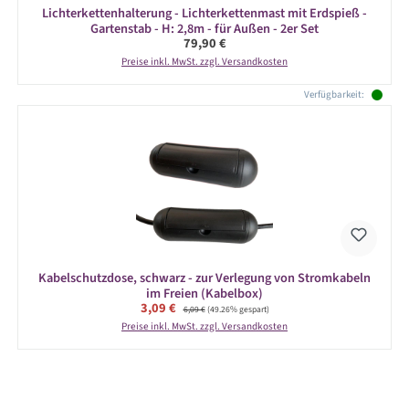
Lichterkettenhalterung - Lichterkettenmast mit Erdspieß -
Gartenstab - H: 2,8m - für Außen - 2er Set
Regulärer Preis:
79,90 €
Preise inkl. MwSt. zzgl. Versandkosten
Verfügbarkeit:
Kabelschutzdose, schwarz - zur Verlegung von Stromkabeln
im Freien (Kabelbox)
Verkaufspreis:
3,09 €
Regulärer Preis:
6,09 €
(49.26% gespart)
Preise inkl. MwSt. zzgl. Versandkosten