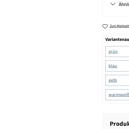
Ähnl
Zum Merkzett
Variantena
grün
blau
gelb
warmwei
Produk