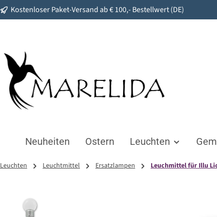
Kostenloser Paket-Versand ab € 100,- Bestellwert (DE)
springen
Zur Hauptnavigation springen
Neuheiten
Ostern
Leuchten
Gemü
Leuchten
Leuchtmittel
Ersatzlampen
Leuchmittel für Illu L
Bildergalerie überspringen