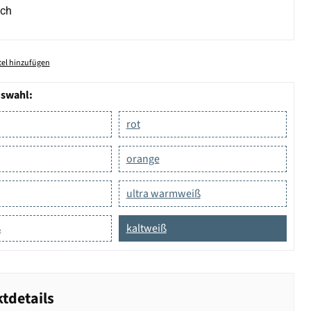
ich
el hinzufügen
uswahl:
rot
orange
ultra warmweiß
ß
kaltweiß
tdetails