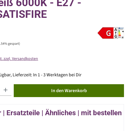
eiß 6000K - E27 -
SATISFIRE
4.54% gespart)
St. zzgl. Versandkosten
gbar, Lieferzeit: In 1 - 3 Werktagen bei Dir
ib den gewünschten Wert ein oder benutze die Schaltflächen um die Anzahl zu erhöhen od
In den Warenkorb
| Ersatzteile | Ähnliches | mit bestellen