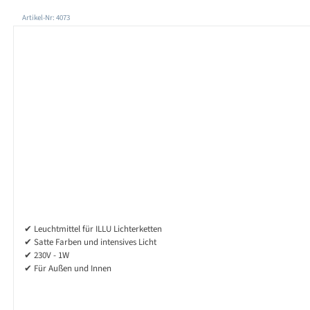
Produktgalerie überspringen
Artikel-Nr: 4073
✔ Leuchtmittel für ILLU Lichterketten
✔ Satte Farben und intensives Licht
✔ 230V - 1W
✔ Für Außen und Innen