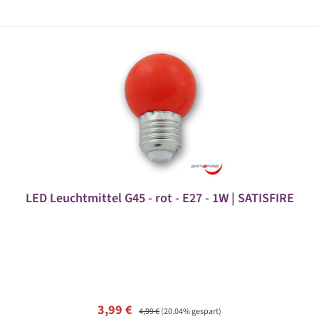
LED Leuchtmittel G45 - rot - E27 - 1W | SATISFIRE
Verkaufspreis:
Regulärer Preis:
3,99 €
4,99 €
(20.04% gespart)