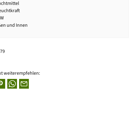
chtmittel
uchtkraft
1W
ßen und Innen
079
kt weiterempfehlen: