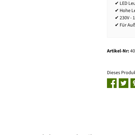
✔ LED Leu
✔ Hohe Le
✔ 230V - 
✔ Für Au
Artikel-Nr:
4
Dieses Produ