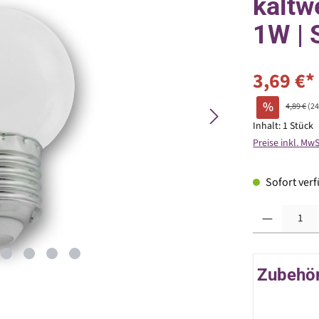
kaltw
1W | 
3,69 €*
%
4,89 €
(2
Inhalt:
1 Stück
Preise inkl. Mw
Sofort verfü
Produkt Anzahl: G
Zubehör 