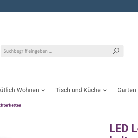
tlich Wohnen
Tisch und Küche
Garten
ichterketten
LED L