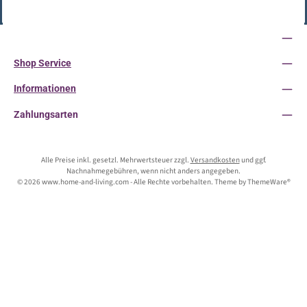
Vertrag widerrufen
Service-Hotline
Shop Service
Informationen
Zahlungsarten
Alle Preise inkl. gesetzl. Mehrwertsteuer zzgl.
Versandkosten
und ggf.
Nachnahmegebühren, wenn nicht anders angegeben.
© 2026 www.home-and-living.com - Alle Rechte vorbehalten. Theme by
ThemeWare®