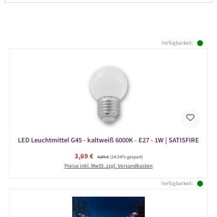
Produktgalerie überspringen
Verfügbarkeit:
LED Leuchtmittel G45 - kaltweiß 6000K - E27 - 1W | SATISFIRE
Verkaufspreis:
3,69 €
Regulärer Preis:
4,89 €
(24.54% gespart)
Preise inkl. MwSt. zzgl. Versandkosten
Verfügbarkeit: