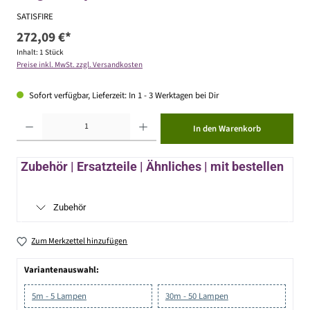
SATISFIRE
272,09 €*
Inhalt:
1 Stück
Preise inkl. MwSt. zzgl. Versandkosten
Sofort verfügbar, Lieferzeit: In 1 - 3 Werktagen bei Dir
Produkt Anzahl: Gib den gewünschten Wert ein oder benutze die Schaltflächen um die Anzahl zu erhöhen ode
In den Warenkorb
Zubehör | Ersatzteile | Ähnliches | mit bestellen
Zubehör
Zum Merkzettel hinzufügen
Variantenauswahl:
5m - 5 Lampen
30m - 50 Lampen