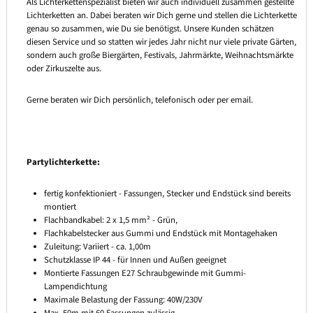
Als Lichterkettenspezialist bieten wir auch individuell zusammen gestellte
Lichterketten an. Dabei beraten wir Dich gerne und stellen die Lichterkette
genau so zusammen, wie Du sie benötigst. Unsere Kunden schätzen
diesen Service und so statten wir jedes Jahr nicht nur viele private Gärten,
sondern auch große Biergärten, Festivals, Jahrmärkte, Weihnachtsmärkte
oder Zirkuszelte aus.
Gerne beraten wir Dich persönlich, telefonisch oder per email.
Partylichterkette:
fertig konfektioniert - Fassungen, Stecker und Endstück sind bereits
montiert
Flachbandkabel: 2 x 1,5 mm² - Grün,
Flachkabelstecker aus Gummi und Endstück mit Montagehaken
Zuleitung: Variiert - ca. 1,00m
Schutzklasse IP 44 - für Innen und Außen geeignet
Montierte Fassungen E27 Schraubgewinde mit Gummi-
Lampendichtung
Maximale Belastung der Fassung: 40W/230V
Max. 50m mit 60 Fassungen zulässig