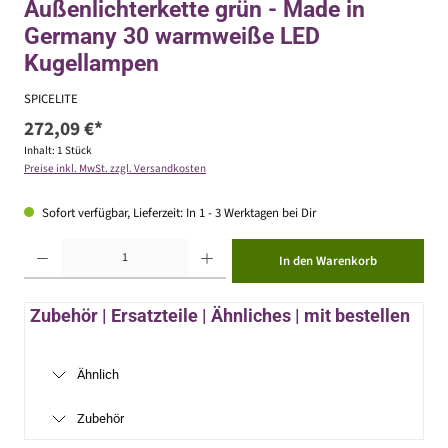
Außenlichterkette grün - Made in
Germany 30 warmweiße LED
Kugellampen
SPICELITE
272,09 €*
Inhalt:
1 Stück
Preise inkl. MwSt. zzgl. Versandkosten
Sofort verfügbar, Lieferzeit: In 1 - 3 Werktagen bei Dir
Produkt Anzahl: Gib den gewünschten Wert ein oder benutze die Schaltflächen um die Anzahl zu erhöhen ode
In den Warenkorb
Zubehör | Ersatzteile | Ähnliches | mit bestellen
Ähnlich
Zubehör