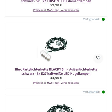
schwarz - 5x E27 EDISON LED Filamentlampen
Regulärer Preis:
59,90 €
Preise inkl. MwSt. zzgl. Versandkosten
Verfügbarkeit:
Illu-/Partylichterkette BLACKY 5m - Außenlichterkette
schwarz - 5x E27 kaltweiße LED Kugellampen
Regulärer Preis:
44,90 €
Preise inkl. MwSt. zzgl. Versandkosten
Verfügbarkeit: