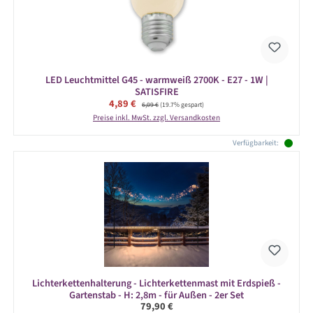
LED Leuchtmittel G45 - warmweiß 2700K - E27 - 1W |
SATISFIRE
Verkaufspreis:
4,89 €
Regulärer Preis:
6,09 €
(19.7% gespart)
Preise inkl. MwSt. zzgl. Versandkosten
Verfügbarkeit:
Lichterkettenhalterung - Lichterkettenmast mit Erdspieß -
Gartenstab - H: 2,8m - für Außen - 2er Set
Regulärer Preis:
79,90 €