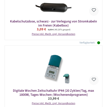
Kabelschutzdose, schwarz - zur Verlegung von Stromkabeln
im Freien (Kabelbox)
Verkaufspreis:
3,09 €
Regulärer Preis:
6,09 €
(49.26% gespart)
Preise inkl. MwSt. zzgl. Versandkosten
Verfügbarkeit:
Digitale Wochen Zeitschaltuhr IP44 (20 Zyklen/Tag, max
1800W, Tages-Wochen-/Wochenendprogramm)
Regulärer Preis:
23,99 €
Preise inkl. MwSt. zzgl. Versandkosten