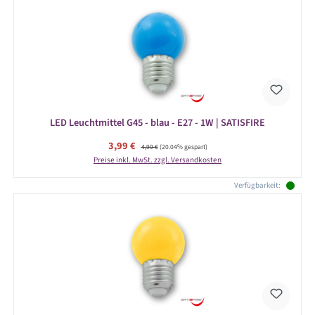
LED Leuchtmittel G45 - blau - E27 - 1W | SATISFIRE
Verkaufspreis:
3,99 €
Regulärer Preis:
4,99 €
(20.04% gespart)
Preise inkl. MwSt. zzgl. Versandkosten
Verfügbarkeit: