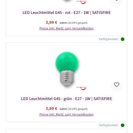
LED Leuchtmittel G45 - rot - E27 - 1W | SATISFIRE
Verkaufspreis:
3,99 €
Regulärer Preis:
4,99 €
(20.04% gespart)
Preise inkl. MwSt. zzgl. Versandkosten
Verfügbarkeit:
LED Leuchtmittel G45 - grün - E27 - 1W | SATISFIRE
Verkaufspreis:
3,99 €
Regulärer Preis:
4,99 €
(20.04% gespart)
Preise inkl. MwSt. zzgl. Versandkosten
Verfügbarkeit: