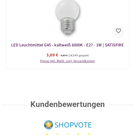
LED Leuchtmittel G45 - kaltweiß 6000K - E27 - 1W | SATISFIRE
Verkaufspreis:
3,69 €
Regulärer Preis:
4,89 €
(24.54% gespart)
Preise inkl. MwSt. zzgl. Versandkosten
Kundenbewertungen