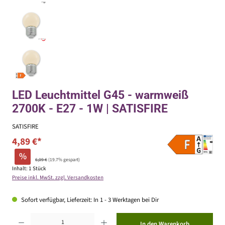
LED Leuchtmittel G45 - warmweiß
2700K - E27 - 1W | SATISFIRE
SATISFIRE
4,89 €*
%
6,09 €
(19.7% gespart)
Inhalt:
1 Stück
Preise inkl. MwSt. zzgl. Versandkosten
Sofort verfügbar, Lieferzeit: In 1 - 3 Werktagen bei Dir
Produkt Anzahl: Gib den gewünschten Wert ein oder benutze die Schaltflächen um die Anzahl zu erhöhen ode
In den Warenkorb