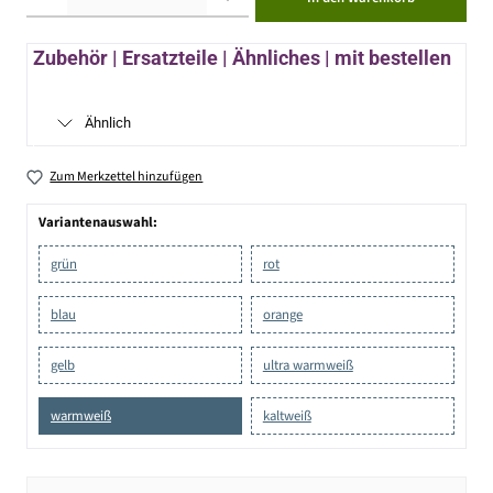
Zubehör | Ersatzteile | Ähnliches | mit bestellen
Ähnlich
Zum Merkzettel hinzufügen
Variantenauswahl:
grün
rot
blau
orange
gelb
ultra warmweiß
warmweiß
kaltweiß