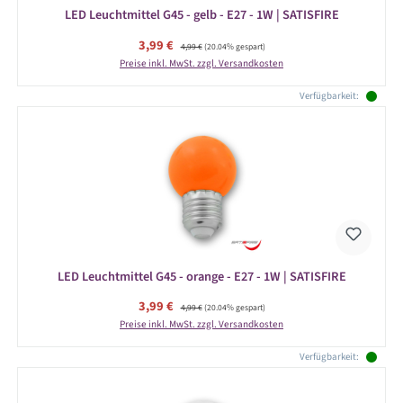
LED Leuchtmittel G45 - gelb - E27 - 1W | SATISFIRE
Verkaufspreis:
3,99 €
Regulärer Preis:
4,99 €
(20.04% gespart)
Preise inkl. MwSt. zzgl. Versandkosten
Verfügbarkeit:
LED Leuchtmittel G45 - orange - E27 - 1W | SATISFIRE
Verkaufspreis:
3,99 €
Regulärer Preis:
4,99 €
(20.04% gespart)
Preise inkl. MwSt. zzgl. Versandkosten
Verfügbarkeit: