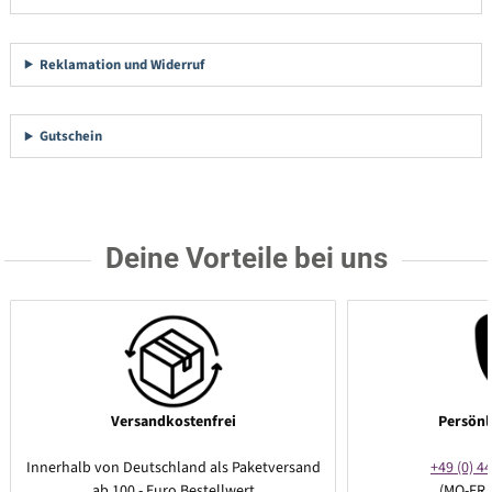
Reklamation und Widerruf
Gutschein
Deine Vorteile bei uns
Versandkostenfrei
Persönl
Innerhalb von Deutschland als Paketversand
+49 (0) 44
ab 100,- Euro Bestellwert
(MO-FR 