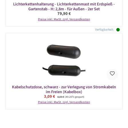
Lichterkettenhalterung - Lichterkettenmast mit Erdspieß -
Gartenstab - H: 2,8m - für Außen - 2er Set
Regulärer Preis:
79,90 €
Preise inkl. MwSt. zzgl. Versandkosten
Verfügbarkeit:
Kabelschutzdose, schwarz - zur Verlegung von Stromkabeln
im Freien (Kabelbox)
Verkaufspreis:
3,09 €
Regulärer Preis:
6,09 €
(49.26% gespart)
Preise inkl. MwSt. zzgl. Versandkosten