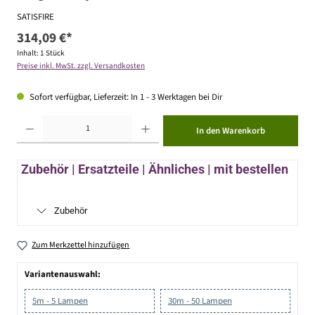
SATISFIRE
314,09 €*
Inhalt:
1 Stück
Preise inkl. MwSt. zzgl. Versandkosten
Sofort verfügbar, Lieferzeit: In 1 - 3 Werktagen bei Dir
Produkt Anzahl: Gib den gewünschten Wert ein oder benutze die Schaltflächen um die Anzahl zu erhöhen ode
In den Warenkorb
Zubehör | Ersatzteile | Ähnliches | mit bestellen
Zubehör
Zum Merkzettel hinzufügen
Variantenauswahl:
5m - 5 Lampen
30m - 50 Lampen