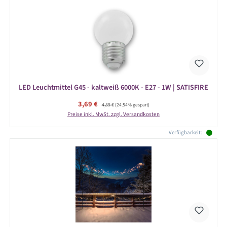
LED Leuchtmittel G45 - kaltweiß 6000K - E27 - 1W | SATISFIRE
Verkaufspreis:
3,69 €
Regulärer Preis:
4,89 €
(24.54% gespart)
Preise inkl. MwSt. zzgl. Versandkosten
Verfügbarkeit: