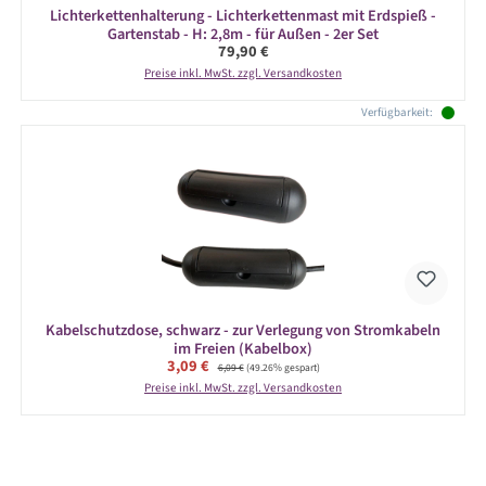
Lichterkettenhalterung - Lichterkettenmast mit Erdspieß -
Gartenstab - H: 2,8m - für Außen - 2er Set
Regulärer Preis:
79,90 €
Preise inkl. MwSt. zzgl. Versandkosten
Verfügbarkeit:
Kabelschutzdose, schwarz - zur Verlegung von Stromkabeln
im Freien (Kabelbox)
Verkaufspreis:
3,09 €
Regulärer Preis:
6,09 €
(49.26% gespart)
Preise inkl. MwSt. zzgl. Versandkosten