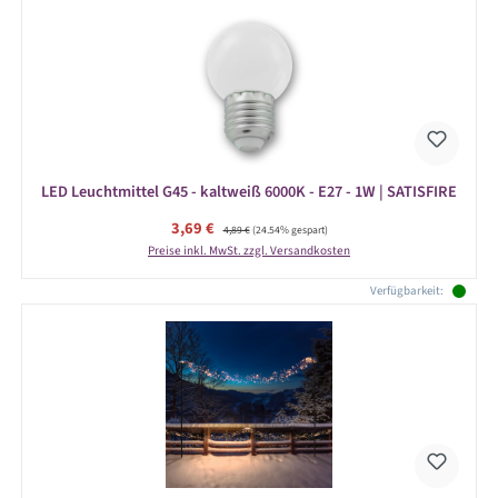
LED Leuchtmittel G45 - kaltweiß 6000K - E27 - 1W | SATISFIRE
Verkaufspreis:
3,69 €
Regulärer Preis:
4,89 €
(24.54% gespart)
Preise inkl. MwSt. zzgl. Versandkosten
Verfügbarkeit: