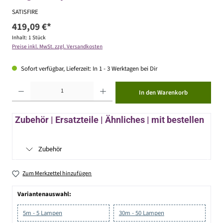
SATISFIRE
419,09 €*
Inhalt:
1 Stück
Preise inkl. MwSt. zzgl. Versandkosten
Sofort verfügbar, Lieferzeit: In 1 - 3 Werktagen bei Dir
Produkt Anzahl: Gib den gewünschten Wert ein oder benutze die Schaltflächen um die Anzahl zu erhöhen ode
In den Warenkorb
Zubehör | Ersatzteile | Ähnliches | mit bestellen
Zubehör
Zum Merkzettel hinzufügen
Variantenauswahl:
5m - 5 Lampen
30m - 50 Lampen