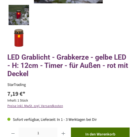
LED Grablicht - Grabkerze - gelbe LED
- H: 12cm - Timer - für Außen - rot mit
Deckel
StarTrading
7,19 €*
Inhalt:
1 Stück
Preise inkl. MwSt. zzgl. Versandkosten
Sofort verfügbar, Lieferzeit: In 1 - 3 Werktagen bei Dir
Produkt Anzahl: Gib den gewünschten Wert ein oder benutze die Schaltflächen um die Anzahl zu erhöhen ode
In den Warenkorb