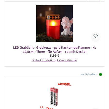
LED Grablicht - Grabkerze - gelb flackernde Flamme - H:
12,5cm - Timer - für Außen - rot mit Deckel
Regulärer Preis:
5,99 €
Preise inkl. MwSt. zzgl. Versandkosten
Produktgalerie überspringen
Verfügbarkeit: