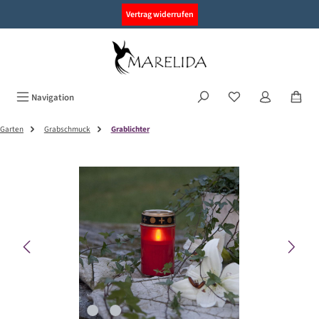
alt springen
Vertrag widerrufen
Navigation
Garten
Grabschmuck
Grablichter
Bildergalerie überspringen