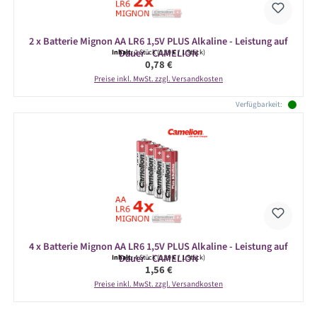
2 x Batterie Mignon AA LR6 1,5V PLUS Alkaline - Leistung auf
Dauer - CAMELION
Inhalt:
2 Stück
(0,39 € / 1 Stück)
Regulärer Preis:
0,78 €
Preise inkl. MwSt. zzgl. Versandkosten
Verfügbarkeit:
4 x Batterie Mignon AA LR6 1,5V PLUS Alkaline - Leistung auf
Dauer - CAMELION
Inhalt:
4 Stück
(0,39 € / 1 Stück)
Regulärer Preis:
1,56 €
Preise inkl. MwSt. zzgl. Versandkosten