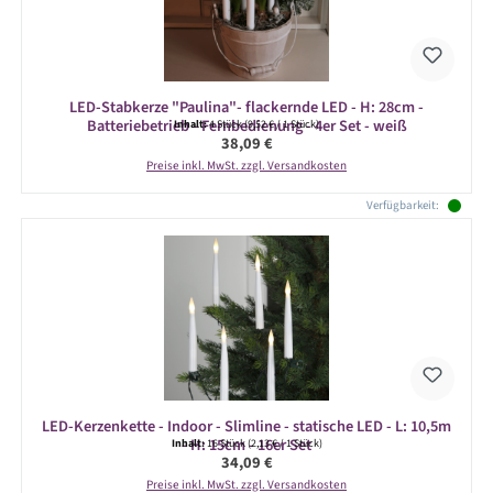
LED-Stabkerze "Paulina"- flackernde LED - H: 28cm -
Batteriebetrieb - Fernbedienung - 4er Set - weiß
Inhalt:
4 Stück
(9,52 € / 1 Stück)
Regulärer Preis:
38,09 €
Preise inkl. MwSt. zzgl. Versandkosten
Verfügbarkeit:
LED-Kerzenkette - Indoor - Slimline - statische LED - L: 10,5m
- H: 15cm - 16er Set
Inhalt:
16 Stück
(2,13 € / 1 Stück)
Regulärer Preis:
34,09 €
Preise inkl. MwSt. zzgl. Versandkosten