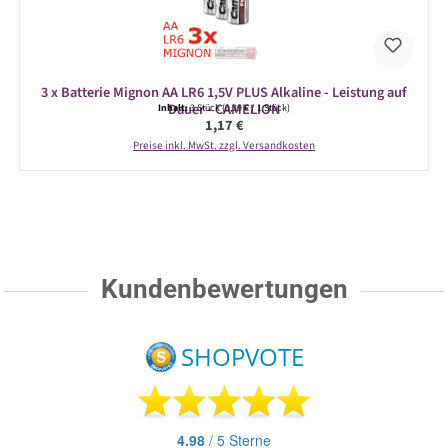
3 x Batterie Mignon AA LR6 1,5V PLUS Alkaline - Leistung auf
Dauer - CAMELION
Inhalt:
3 Stück
(0,39 € / 1 Stück)
Regulärer Preis:
1,17 €
Preise inkl. MwSt. zzgl. Versandkosten
Kundenbewertungen