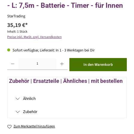
- L: 7,5m - Batterie - Timer - für Innen
StarTrading
35,19 €*
Inhalt:
1 Stück
Preise inkl. MwSt. zzgl. Versandkosten
Sofort verfügbar, Lieferzeit: In 1 - 3 Werktagen bei Dir
Produkt Anzahl: Gib den gewünschten Wert ein oder benutze die Schaltflächen um die Anzahl zu erhöhen ode
In den Warenkorb
Zubehör | Ersatzteile | Ähnliches | mit bestellen
Ähnlich
Zubehör
Zum Merkzettel hinzufügen