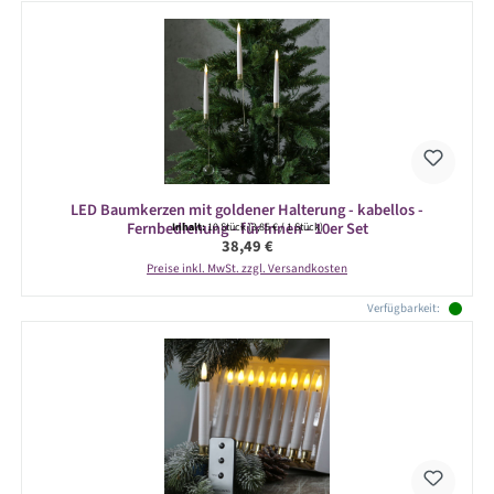
LED Baumkerzen mit goldener Halterung - kabellos -
Fernbedienung - für Innen - 10er Set
Inhalt:
10 Stück
(3,85 € / 1 Stück)
Regulärer Preis:
38,49 €
Preise inkl. MwSt. zzgl. Versandkosten
Verfügbarkeit: