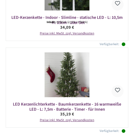
LED-Kerzenkette - Indoor - Slimline - statische LED - L: 10,5m
- H: 15cm - 16er Set
Inhalt:
16 Stück
(2,13 € / 1 Stück)
Regulärer Preis:
34,09 €
Preise inkl. MwSt. zzgl. Versandkosten
Verfügbarkeit:
LED Kerzenlichterkette - Baumkerzenkette - 16 warmweiße
LED - L: 7,5m - Batterie - Timer - für Innen
Regulärer Preis:
35,19 €
Preise inkl. MwSt. zzgl. Versandkosten
Verfügbarkeit: