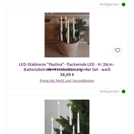
Produktgalerie überspringen
Verfügbarkeit:
LED-Stabkerze "Paulina"- flackernde LED - H: 28cm -
Batteriebetrieb - Fernbedienung - 4er Set - weiß
Inhalt:
4 Stück
(9,52 € / 1 Stück)
Regulärer Preis:
38,09 €
Preise inkl. MwSt. zzgl. Versandkosten
Verfügbarkeit: