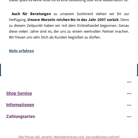
Dabei spielt es keine Rolle ob es eine Bestellung oder eine Reklamation ist.
Auch für Beratungen
zu unserem Sortiment stehen wir Dir zur
Verfügung.
Unsere Wurzeln reichen bis in das Jahr 2007 zurück
. Denn
zu diesem Zeitpunkt haben wir mit dem Onlinehandel begonnen. Genau
diese vielen Jahre sind es, die uns zu einem wertvollen Partner machen.
Wir freuen uns sehr Dich als Kunden begrüßen zu dürfen.
Mehr erfahren
Vertrag widerrufen
Service-Hotline
Shop Service
Informationen
Zahlungsarten
Alle Preise inkl. gesetzl. Mehrwertsteuer zzgl.
Versandkosten
und ggf.