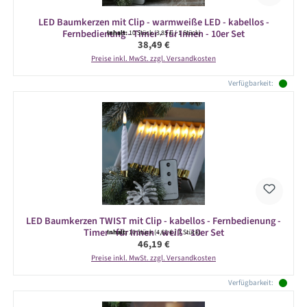
LED Baumkerzen mit Clip - warmweiße LED - kabellos -
Fernbedienung - Timer - für Innen - 10er Set
Inhalt:
10 Stück
(3,85 € / 1 Stück)
Regulärer Preis:
38,49 €
Preise inkl. MwSt. zzgl. Versandkosten
Verfügbarkeit:
LED Baumkerzen TWIST mit Clip - kabellos - Fernbedienung -
Timer - für Innen - weiß - 10er Set
Inhalt:
10 Stück
(4,62 € / 1 Stück)
Regulärer Preis:
46,19 €
Preise inkl. MwSt. zzgl. Versandkosten
Verfügbarkeit: