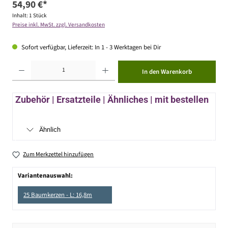
54,90 €*
Inhalt:
1 Stück
Preise inkl. MwSt. zzgl. Versandkosten
Sofort verfügbar, Lieferzeit: In 1 - 3 Werktagen bei Dir
Produkt Anzahl: Gib den gewünschten Wert ein oder benutze die Schaltflächen um die Anzahl zu erhöhen ode
In den Warenkorb
Zubehör | Ersatzteile | Ähnliches | mit bestellen
Ähnlich
Zum Merkzettel hinzufügen
Variantenauswahl:
25 Baumkerzen - L: 16,8m