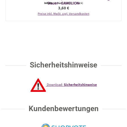
Dauer - CAMELION
Inhalt:
10 Stück
(0,36 € / 1 Stück)
Regulärer Preis:
3,60 €
Preise inkl. MwSt. zzgl. Versandkosten
Sicherheitshinweise
Download:
Sicherheitshinweise
Kundenbewertungen