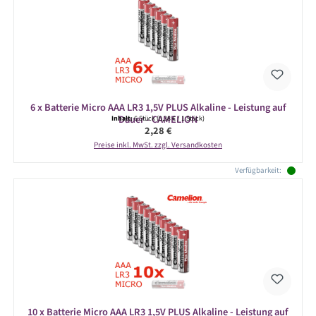
6 x Batterie Micro AAA LR3 1,5V PLUS Alkaline - Leistung auf
Dauer - CAMELION
Inhalt:
6 Stück
(0,38 € / 1 Stück)
Regulärer Preis:
2,28 €
Preise inkl. MwSt. zzgl. Versandkosten
Verfügbarkeit:
10 x Batterie Micro AAA LR3 1,5V PLUS Alkaline - Leistung auf