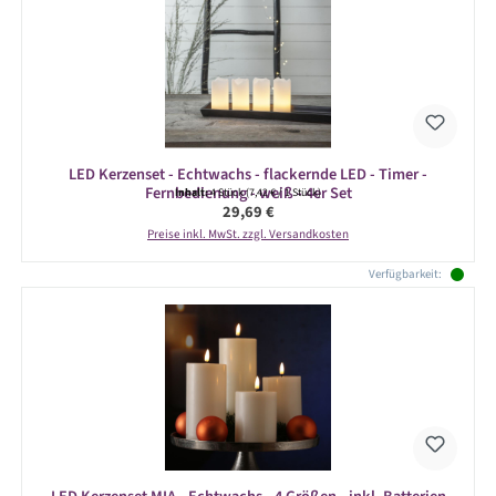
LED Kerzenset - Echtwachs - flackernde LED - Timer -
Fernbedienung - weiß - 4er Set
Inhalt:
4 Stück
(7,42 € / 1 Stück)
Regulärer Preis:
29,69 €
Preise inkl. MwSt. zzgl. Versandkosten
Verfügbarkeit: