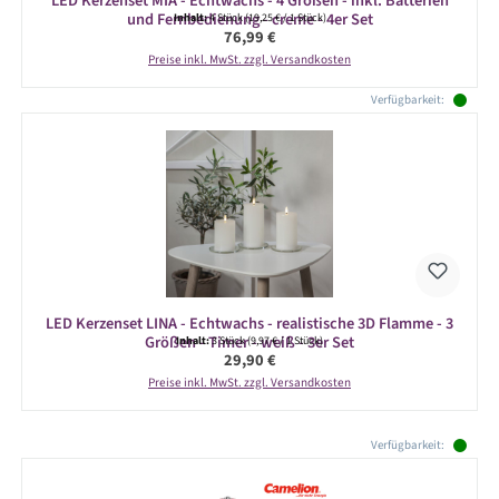
LED Kerzenset MIA - Echtwachs - 4 Größen - inkl. Batterien
und Fernbedienung - creme - 4er Set
Inhalt:
4 Stück
(19,25 € / 1 Stück)
Regulärer Preis:
76,99 €
Preise inkl. MwSt. zzgl. Versandkosten
Verfügbarkeit:
LED Kerzenset LINA - Echtwachs - realistische 3D Flamme - 3
Größen - Timer - weiß - 3er Set
Inhalt:
3 Stück
(9,97 € / 1 Stück)
Regulärer Preis:
29,90 €
Preise inkl. MwSt. zzgl. Versandkosten
Produktgalerie überspringen
Verfügbarkeit: