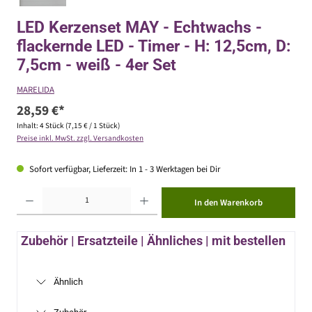
LED Kerzenset MAY - Echtwachs -
flackernde LED - Timer - H: 12,5cm, D:
7,5cm - weiß - 4er Set
MARELIDA
28,59 €*
Inhalt:
4 Stück
(7,15 € / 1 Stück)
Preise inkl. MwSt. zzgl. Versandkosten
Sofort verfügbar, Lieferzeit: In 1 - 3 Werktagen bei Dir
Produkt Anzahl: Gib den gewünschten Wert ein oder benutze die Schaltflächen um die Anzahl zu erhöhen ode
In den Warenkorb
Zubehör | Ersatzteile | Ähnliches | mit bestellen
Ähnlich