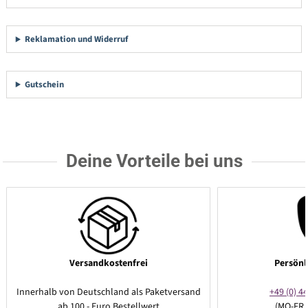
Reklamation und Widerruf
Gutschein
Deine Vorteile bei uns
Versandkostenfrei
Persönl
Innerhalb von Deutschland als Paketversand
+49 (0) 44
ab 100,- Euro Bestellwert
(MO-FR 