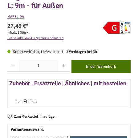
L: 9m - für Außen
MARELIDA
27,49 €*
Inhalt:
1 Stück
Preise inkl. MwSt. zzgl. Versandkosten
Sofort verfügbar, Lieferzeit: In 1 - 3 Werktagen bei Dir
Produkt Anzahl: Gib den gewünschten Wert ein oder benutze die Schaltflächen um die Anzahl zu erhöhen ode
In den Warenkorb
Zubehör | Ersatzteile | Ähnliches | mit bestellen
Ähnlich
Zum Merkzettel hinzufügen
Variantenauswahl: