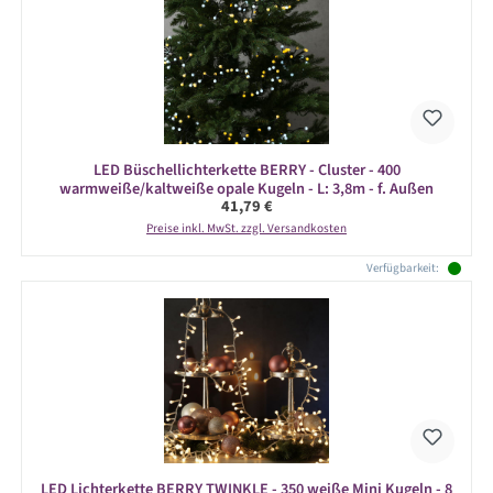
LED Büschellichterkette BERRY - Cluster - 400
warmweiße/kaltweiße opale Kugeln - L: 3,8m - f. Außen
Regulärer Preis:
41,79 €
Preise inkl. MwSt. zzgl. Versandkosten
Verfügbarkeit:
LED Lichterkette BERRY TWINKLE - 350 weiße Mini Kugeln - 8