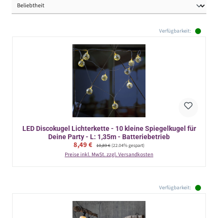
Verfügbarkeit:
LED Discokugel Lichterkette - 10 kleine Spiegelkugel für
Deine Party - L: 1,35m - Batteriebetrieb
Verkaufspreis:
8,49 €
Regulärer Preis:
10,89 €
(22.04% gespart)
Preise inkl. MwSt. zzgl. Versandkosten
Verfügbarkeit: