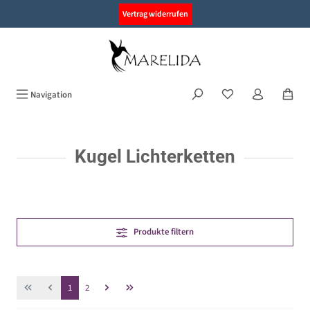
alt springen
Vertrag widerrufen
Navigation
Kugel Lichterketten
Produkte filtern
Seite
Seite
1
2