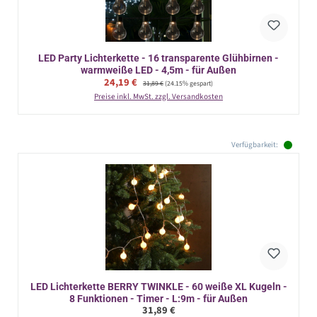
LED Party Lichterkette - 16 transparente Glühbirnen -
warmweiße LED - 4,5m - für Außen
Verkaufspreis:
24,19 €
Regulärer Preis:
31,89 €
(24.15% gespart)
Preise inkl. MwSt. zzgl. Versandkosten
Verfügbarkeit:
LED Lichterkette BERRY TWINKLE - 60 weiße XL Kugeln -
8 Funktionen - Timer - L:9m - für Außen
Regulärer Preis:
31,89 €