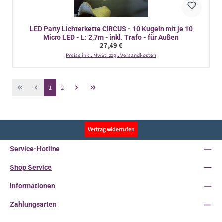
LED Party Lichterkette CIRCUS - 10 Kugeln mit je 10
Micro LED - L: 2,7m - inkl. Trafo - für Außen
Regulärer Preis:
27,49 €
Preise inkl. MwSt. zzgl. Versandkosten
Seite
Seite
1
2
Vertrag widerrufen
Service-Hotline
Shop Service
Informationen
Zahlungsarten