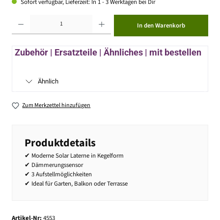
Sofort verfügbar, Lieferzeit: In 1 - 3 Werktagen bei Dir
Produkt Anzahl: Gib den gewünschten Wert ein oder benutze die Schaltflächen um die Anzahl zu erhöhen ode
In den Warenkorb
Zubehör | Ersatzteile | Ähnliches | mit bestellen
Ähnlich
Zum Merkzettel hinzufügen
Produktdetails
✔ Moderne Solar Laterne in Kegelform
✔ Dämmerungssensor
✔ 3 Aufstellmöglichkeiten
✔ Ideal für Garten, Balkon oder Terrasse
Artikel-Nr:
4553