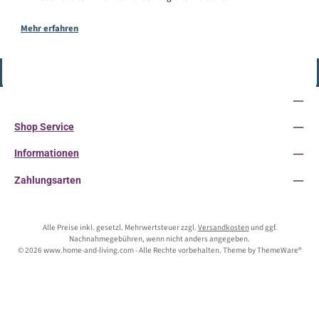
Mehr erfahren
Vertrag widerrufen
Service-Hotline
Shop Service
Informationen
Zahlungsarten
Alle Preise inkl. gesetzl. Mehrwertsteuer zzgl.
Versandkosten
und ggf.
Nachnahmegebühren, wenn nicht anders angegeben.
© 2026 www.home-and-living.com - Alle Rechte vorbehalten. Theme by
ThemeWare®