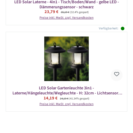
LED Solar Laterne - 4in1 - Tisch/Boden/Wand - gelbe LED -
Dämmerungssensor - schwarz
Verkaufspreis:
23,79 €
Regulärer Preis:
35,19 €
(32.4% gespart)
Preise inkl. MwSt. zzgl. Versandkosten
Verfügbarkeit:
LED Solar Gartenleuchte 3in1 -
Laterne/Hängeleuchte/Wegleuchte - H: 32cm - Lichtsensor -
Verkaufspreis:
14,19 €
Regulärer Preis:
2er Set
24,19 €
(41.34% gespart)
Preise inkl. MwSt. zzgl. Versandkosten