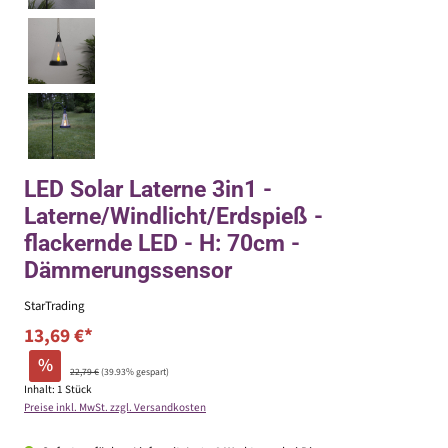
LED Solar Laterne 3in1 -
Laterne/Windlicht/Erdspieß -
flackernde LED - H: 70cm -
Dämmerungssensor
StarTrading
13,69 €*
%
22,79 €
(39.93% gespart)
Inhalt:
1 Stück
Preise inkl. MwSt. zzgl. Versandkosten