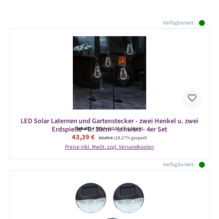
Produktgalerie überspringen
Verfügbarkeit:
LED Solar Laternen und Gartenstecker - zwei Henkel u. zwei
Erdspieße - D: 10cm - schwarz - 4er Set
Inhalt:
4 Stück
(10,85 € / 1 Stück)
Verkaufspreis:
43,39 €
Regulärer Preis:
60,49 €
(28.27% gespart)
Preise inkl. MwSt. zzgl. Versandkosten
Verfügbarkeit: