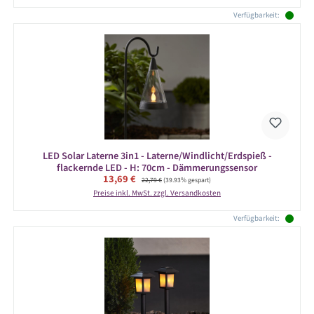
Verfügbarkeit:
LED Solar Laterne 3in1 - Laterne/Windlicht/Erdspieß -
flackernde LED - H: 70cm - Dämmerungssensor
Verkaufspreis:
13,69 €
Regulärer Preis:
22,79 €
(39.93% gespart)
Preise inkl. MwSt. zzgl. Versandkosten
Verfügbarkeit: