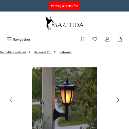
alt springen
Vertrag widerrufen
Navigation
Gemütlich Wohnen
Kerzen & Co.
Laternen
Bildergalerie überspringen