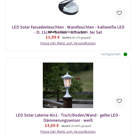
LED Solar Fassadenleuchten - Wandleuchten - kaltweiße LED
- D: 11cm - Sensor - schwarz - 3er Set
Inhalt:
3 Stück
(4,00 € / 1 Stück)
Verkaufspreis:
11,99 €
Regulärer Preis:
20,39 €
(41.2% gespart)
Preise inkl. MwSt. zzgl. Versandkosten
Verfügbarkeit:
LED Solar Laterne 4in1 - Tisch/Boden/Wand - gelbe LED -
Dämmerungssensor - weiß
Verkaufspreis:
23,69 €
Regulärer Preis:
35,19 €
(32.68% gespart)
Preise inkl. MwSt. zzgl. Versandkosten