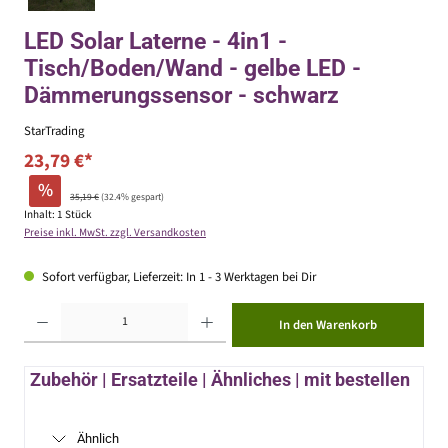
LED Solar Laterne - 4in1 -
Tisch/Boden/Wand - gelbe LED -
Dämmerungssensor - schwarz
StarTrading
23,79 €*
%
35,19 €
(32.4% gespart)
Inhalt:
1 Stück
Preise inkl. MwSt. zzgl. Versandkosten
Sofort verfügbar, Lieferzeit: In 1 - 3 Werktagen bei Dir
Produkt Anzahl: Gib den gewünschten Wert ein oder benutze die Schaltflächen um die Anzahl zu erhöhen ode
In den Warenkorb
Zubehör | Ersatzteile | Ähnliches | mit bestellen
Ähnlich