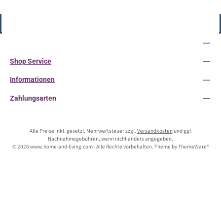
Vertrag widerrufen
Service-Hotline
Shop Service
Informationen
Zahlungsarten
Alle Preise inkl. gesetzl. Mehrwertsteuer zzgl.
Versandkosten
und ggf.
Nachnahmegebühren, wenn nicht anders angegeben.
© 2026 www.home-and-living.com - Alle Rechte vorbehalten. Theme by
ThemeWare®