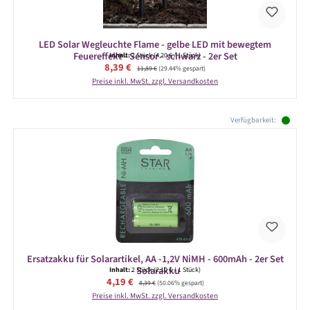
LED Solar Wegleuchte Flame - gelbe LED mit bewegtem
Feuereffekt - Sensor - schwarz - 2er Set
Inhalt:
2 Stück
(4,20 € / 1 Stück)
Verkaufspreis:
8,39 €
Regulärer Preis:
11,89 €
(29.44% gespart)
Preise inkl. MwSt. zzgl. Versandkosten
Produktgalerie überspringen
Verfügbarkeit:
Ersatzakku für Solarartikel, AA -1,2V NiMH - 600mAh - 2er Set
- Solarakku
Inhalt:
2 Stück
(2,10 € / 1 Stück)
Verkaufspreis:
4,19 €
Regulärer Preis:
8,39 €
(50.06% gespart)
Preise inkl. MwSt. zzgl. Versandkosten