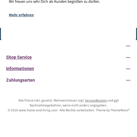
Wir freuen uns sehr Dich als Kunden begrüßen zu dürfen.
Mehr erfahren
Vertrag widerrufen
Service-Hotline
Shop Service
Informationen
Zahlungsarten
Alle Preise inkl. gesetzl. Mehrwertsteuer zzgl.
Versandkosten
und ggf.
Nachnahmegebühren, wenn nicht anders angegeben.
© 2026 www.home-and-living.com - Alle Rechte vorbehalten. Theme by
ThemeWare®