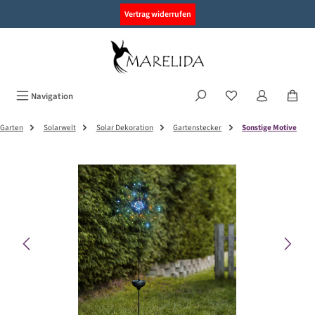
alt springen
Vertrag widerrufen
Navigation
Garten
Solarwelt
Solar Dekoration
Gartenstecker
Sonstige Motive
Bildergalerie überspringen