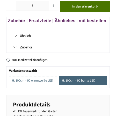
Produkt Anzahl: Gib den gewünschten Wert ein oder benutze die Schaltflächen um die Anzahl zu erhöhen ode
In den Warenkorb
Zubehör | Ersatzteile | Ähnliches | mit bestellen
Ähnlich
Zubehör
Zum Merkzettel hinzufügen
Variantenauswahl:
H: 100cm - 90 warmweiße LED
H: 100cm - 90 bunte LED
Produktdetails
✔ LED Feuerwerk für den Garten