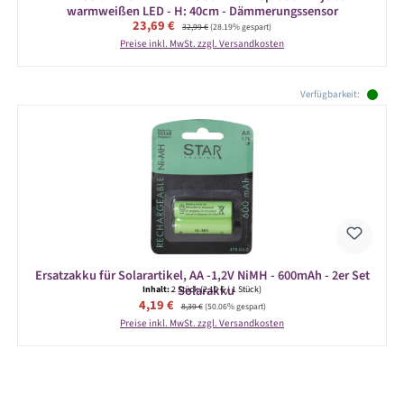
warmweißen LED - H: 40cm - Dämmerungssensor
Verkaufspreis:
23,69 €
Regulärer Preis:
32,99 €
(28.19% gespart)
Preise inkl. MwSt. zzgl. Versandkosten
Produktgalerie überspringen
Verfügbarkeit:
Ersatzakku für Solarartikel, AA -1,2V NiMH - 600mAh - 2er Set
- Solarakku
Inhalt:
2 Stück
(2,10 € / 1 Stück)
Verkaufspreis:
4,19 €
Regulärer Preis:
8,39 €
(50.06% gespart)
Preise inkl. MwSt. zzgl. Versandkosten