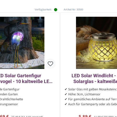
Verfügbarkeit:
Artikel-Nr: 30500
D Solar Gartenfigur
LED Solar Windlicht 
vogel - 10 kaltweiße LED -
Solarglas - kaltweiß
m - Dämmerungssensor -
Lichtsensor - H: 9cm - f
de Gartenfigur
✔ Solar Glas mit gelben Mosaikstein
bunt
gelb
enden Garten
✔ Höhe: 9cm, Lichtsensor
rahtlichterkette
✔ Für gemütliches Ambiente auf Ter
rungssensor
✔ Auch für Gartenparty oder als Geb
kaufspreis:
Regulärer Preis:
Verkaufspreis:
Regulärer Preis:
,69 €
5,89 €