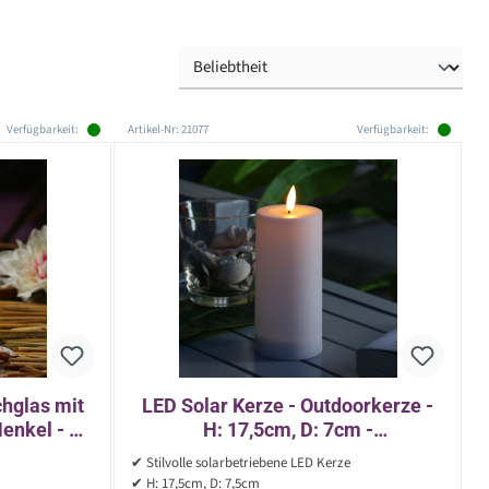
Verfügbarkeit:
Artikel-Nr: 21077
Verfügbarkeit:
chglas mit
LED Solar Kerze - Outdoorkerze -
enkel - H:
H: 17,5cm, D: 7cm -
 - grün
Dämmerungssensor - für Außen -
✔ Stilvolle solarbetriebene LED Kerze
weiß
✔ H: 17,5cm, D: 7,5cm