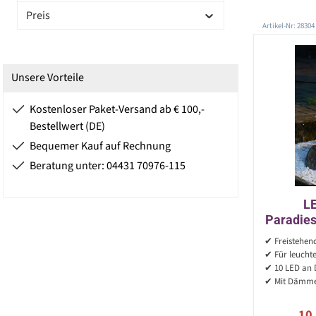
Preis
Artikel-Nr: 28304
Unsere Vorteile
Kostenloser Paket-Versand ab € 100,-
Bestellwert (DE)
Bequemer Kauf auf Rechnung
Beratung unter: 04431 70976-115
LE
Paradies
H: 57c
✔ Freistehen
✔ Für leucht
✔ 10 LED an D
✔ Mit Dämme
Ver
10