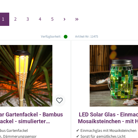
Seite
Seite
Seite
Seite
Seite
1
2
3
4
5
Verfügbarkeit:
Artikel-Nr: 11475
ar Gartenfackel - Bambus
LED Solar Glas - Einma
ackel - simulierter
Mosaiksteinchen - mit H
meneffekt - H: 60cm -
13,5cm - Lichtsensor
us Gartenfackel
✔ Einmachglas mit Mosaiksteinchen
Lichtsensor - natur
m, Dämmerungssensor
✔ Sorgt für gemütliches Licht