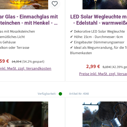
ar Glas - Einmachglas mit
LED Solar Wegleuchte mi
einchen - mit Henkel - H:
- Edelstahl - warmweiß
cm - Lichtsensor - gelb
15cm - silber - 1 
s mit Mosaiksteinchen
✔ Dekorative LED Solar Wegleuchte
emütliches Licht
✔ Höhe: 15cm - Durchmesser: 6cm
es Gehäuse
✔ Eingebauter Dämmerungssensor
alkon oder Terrasse
✔ Ideal als Wegumrandung, für die T
Blumenkasten
rkaufspreis:
Regulärer Preis:
,59 €
14,39 €
(54.2% gespart)
Verkaufspreis:
Regulärer Preis:
2,99 €
5,19 €
(42.39% ge
inkl. MwSt. zzgl. Versandkosten
Preise inkl. MwSt. zzgl. Ver
Verfügbarkeit:
Artikel-Nr: 4548