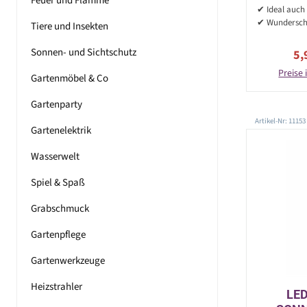
Feuer und Flamme
✔ Ideal auch
✔ Wundersch
Tiere und Insekten
Sonnen- und Sichtschutz
Ve
5,
Preise 
Gartenmöbel & Co
Gartenparty
Artikel-Nr: 11153
Gartenelektrik
Wasserwelt
Spiel & Spaß
Grabschmuck
Gartenpflege
Gartenwerkzeuge
Heizstrahler
LED