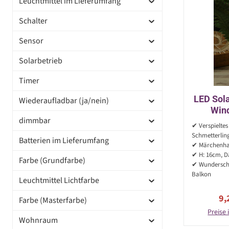
Leuchtmittel im Lieferumfang
Schalter
Sensor
Solarbetrieb
Timer
LED Sola
Wiederaufladbar (ja/nein)
Wind
dimmbar
warmwei
✔ Verspieltes
Schmetterlin
Batterien im Lieferumfang
✔ Märchenhaf
✔ H: 16cm, 
Farbe (Grundfarbe)
✔ Wunderschö
Balkon
Leuchtmittel Lichtfarbe
Ve
9,
Farbe (Masterfarbe)
Preise 
Wohnraum