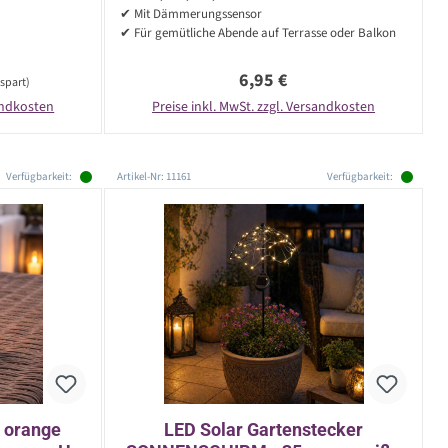
✔ Mit Dämmerungssensor
✔ Für gemütliche Abende auf Terrasse oder Balkon
Regulärer Preis:
6,95 €
spart)
sandkosten
Preise inkl. MwSt. zzgl. Versandkosten
Verfügbarkeit:
Artikel-Nr: 11161
Verfügbarkeit:
- orange
LED Solar Gartenstecker