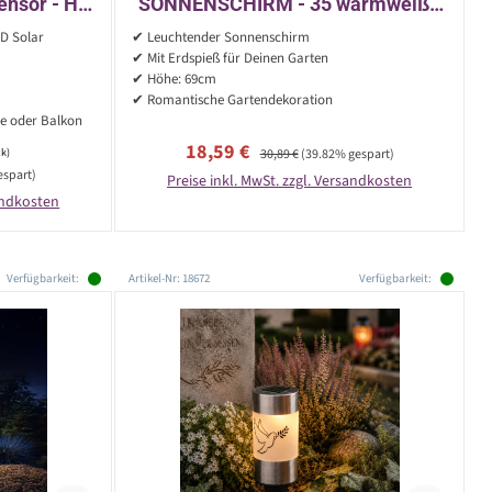
ensor - H:
SONNENSCHIRM - 35 warmweiße
n - 3er Set
LED - H: 69cm - Lichtsensor -
D Solar
✔ Leuchtender Sonnenschirm
schwarz
✔ Mit Erdspieß für Deinen Garten
✔ Höhe: 69cm
✔ Romantische Gartendekoration
se oder Balkon
Verkaufspreis:
Regulärer Preis:
18,59 €
ck)
30,89 €
(39.82% gespart)
espart)
Preise inkl. MwSt. zzgl. Versandkosten
sandkosten
Verfügbarkeit:
Artikel-Nr: 18672
Verfügbarkeit: