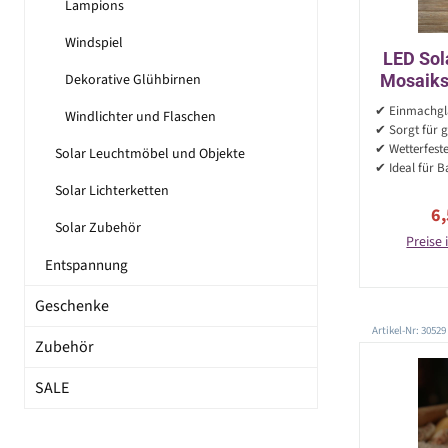
Lampions
Windspiel
LED Sol
Dekorative Glühbirnen
Mosaikst
13,5
✔ Einmachgla
Windlichter und Flaschen
✔ Sorgt für g
✔ Wetterfest
Solar Leuchtmöbel und Objekte
✔ Ideal für B
Solar Lichterketten
Ve
6
Solar Zubehör
Preise 
Entspannung
Geschenke
Artikel-Nr: 30529
Zubehör
SALE