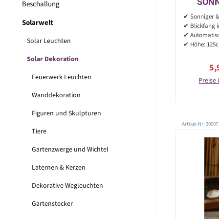
SONN
Beschallung
Li
✔ Sonniger &
Solarwelt
✔ Blickfang 
✔ Automatisc
Solar Leuchten
✔ Höhe: 125
Solar Dekoration
Ve
5,
Feuerwerk Leuchten
Preise 
Wanddekoration
Figuren und Skulpturen
Artikel-Nr: 30007
Tiere
Gartenzwerge und Wichtel
Laternen & Kerzen
Dekorative Wegleuchten
Gartenstecker