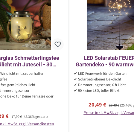
rglas Schmetterlingsfee -
LED Solarstab FEU
licht mit Juteseil - 30
Gartendeko - 90 warmw
ße LED - Lichtsensor - H:
H: 100cm - Dämmerun
 Windlicht mit zauberhafter
✔ LED Feuerwerk für den Garten
16cm
gsfee
✔ Solarbetriebenes Dekolicht
tes gemütliches Licht
✔ Dämmerungssensor, 6 h Licht
Dämmerungssensor
✔ 90 kleine LED, toller Effekt
ne Deko für Deine Terrasse oder
Verkaufspreis:
Regulärer Preis:
20,49 €
27,49 €
(25.46% 
Preise inkl. MwSt. zzgl. Ver
rkaufspreis:
Regulärer Preis:
29 €
17,99 €
(48.36% gespart)
inkl. MwSt. zzgl. Versandkosten