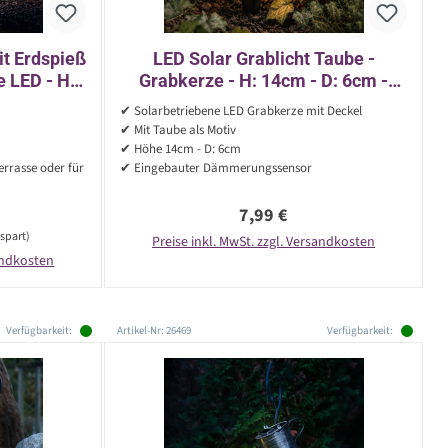
t Erdspieß
LED Solar Grablicht Taube -
e LED - H:
Grabkerze - H: 14cm - D: 6cm -
Stück
Lichtsensor - inkl. Erdspieß - weiß
✔ Solarbetriebene LED Grabkerze mit Deckel
✔ Mit Taube als Motiv
✔ Höhe 14cm - D: 6cm
errasse oder für
✔ Eingebauter Dämmerungssensor
Regulärer Preis:
7,99 €
spart)
Preise inkl. MwSt. zzgl. Versandkosten
sandkosten
Verfügbarkeit:
Artikel-Nr: 26469
Verfügbarkeit: