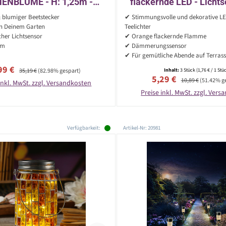
ENBLUME - H: 1,25m -
flackernde LED - Lichts
chtsensor - grün/gelb
6cm/D: 5,2cm - für Auße
 blumiger Beetstecker
✔ Stimmungsvolle und dekorative LE
in Deinem Garten
Teelichter
her Lichtsensor
✔ Orange flackernde Flamme
cm
✔ Dämmerungssensor
✔ Für gemütliche Abende auf Terras
rkaufspreis:
Regulärer Preis:
99 €
35,19 €
(82.98% gespart)
Inhalt:
3 Stück
(1,76 € / 1 Stü
Verkaufspreis:
Regulärer Preis:
5,29 €
10,89 €
(51.42% g
inkl. MwSt. zzgl. Versandkosten
Preise inkl. MwSt. zzgl. Ver
Verfügbarkeit:
Artikel-Nr: 20981