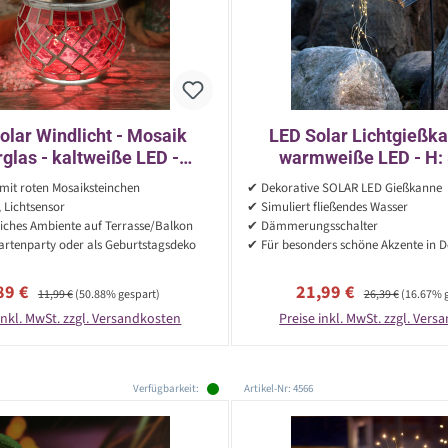
olar Windlicht - Mosaik
LED Solar Lichtgießka
rglas - kaltweiße LED -
warmweiße LED - H:
sor - H: 9cm - für Außen -
Dämmerungssensor - f
mit roten Mosaiksteinchen
✔ Dekorative SOLAR LED Gießkanne
rot
 Lichtsensor
✔ Simuliert fließendes Wasser
iches Ambiente auf Terrasse/Balkon
✔ Dämmerungsschalter
artenparty oder als Geburtstagsdeko
✔ Für besonders schöne Akzente in 
rkaufspreis:
Regulärer Preis:
Verkaufspreis:
Regulärer Preis:
89 €
21,99 €
11,99 €
(50.88% gespart)
26,39 €
(16.67% 
inkl. MwSt. zzgl. Versandkosten
Preise inkl. MwSt. zzgl. Ver
Verfügbarkeit:
Artikel-Nr: 4566