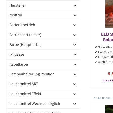
Hersteller
rostfrei
Batteriebetrieb
LED S
Betriebsart (elektr)
Sola
Farbe (Hauptfarbe)
Lichtsen
✔ Solar Glas 
✔ Höhe: 9cm,
IP Klasse
✔ Für gemütl
✔ Auch für G
Kabelfarbe
Ve
5,
Lampenhalterung Position
Preise 
Leuchtmittel ART
Leuchtmittel Effekt
Artikel-Nr: 9099
Leuchtmittel Wechsel möglich