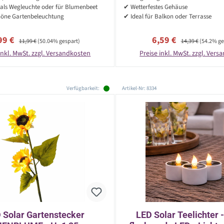
 als Wegleuchte oder für Blumenbeet
✔ Wetterfestes Gehäuse
öne Gartenbeleuchtung
✔ Ideal für Balkon oder Terrasse
rkaufspreis:
Regulärer Preis:
Verkaufspreis:
Regulärer Preis:
99 €
6,59 €
11,99 €
(50.04% gespart)
14,39 €
(54.2% ge
inkl. MwSt. zzgl. Versandkosten
Preise inkl. MwSt. zzgl. Ver
Verfügbarkeit:
Artikel-Nr: 8334
 Solar Gartenstecker
LED Solar Teelichter 