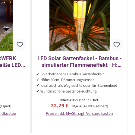
ERWERK
LED Solar Gartenfackel - Bambus -
eiße LED -
simulierter Flammeneffekt - H:
gssensor
60cm - Lichtsensor - 4er Set
✔ Solarbetriebene Bambus Gartenfackeln
✔ Höhe: 60cm, Dämmerungssensor
✔ Ideal auch als Wegleuchte oder für Blumenbeet
✔ Wunderschöne Gartenbeleuchtung
Inhalt:
4 Stück
(5,57 € / 1 Stück)
Verkaufspreis:
Regulärer Preis:
22,29 €
gespart)
38,49 €
(42.09% gespart)
sandkosten
Preise inkl. MwSt. zzgl. Versandkosten