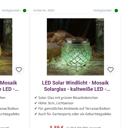
Verfügbarkeit:
Artikel-Nr: 30501
Verfügbarkeit:
- Mosaik
LED Solar Windlicht - Mosaik
e LED -
Solarglas - kaltweiße LED -
ür Außen -
Lichtsensor - H: 9cm - für Außen -
chen
✔ Solar Glas mit grünen Mosaiksteinchen
grün
✔ Höhe: 9cm, Lichtsensor
rasse/Balkon
✔ Für gemütliches Ambiente auf Terrasse/Balkon
urtstagsdeko
✔ Auch für Gartenparty oder als Geburtstagsdeko
Verkaufspreis:
Regulärer Preis:
5,89 €