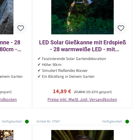
nne - 28
LED Solar Gießkanne mit Erdspieß
 80cm -
- 28 warmweiße LED - mit
ür Außen
Wasserfalleffekt - H: 90cm -
✔ Faszinierende Solar Gartendekoration
Lichtsensor
✔ Höhe: 90cm
✔ Simuliert fließendes Wasser
Deinem Garten
✔ Ein Blickfang in Deinem Garten
Verkaufspreis:
Regulärer Preis:
14,89 €
gespart)
27,49 €
(45.83% gespart)
sandkosten
Preise inkl. MwSt. zzgl. Versandkosten
Verfügbarkeit:
Artikel-Nr: 27567
Verfügbarkeit: