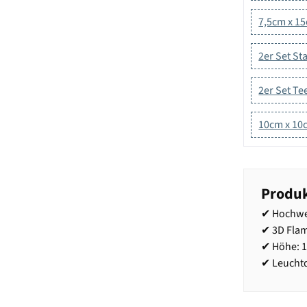
7,5cm x 1
2er Set S
2er Set Tee
10cm x 10
Produk
✔ Hochwe
✔ 3D Fla
✔ Höhe: 
✔ Leuchtd