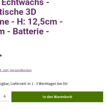
 Echtwachs -
stische 3D
e - H: 12,5cm -
m - Batterie -
*
St. zzgl. Versandkosten
gbar, Lieferzeit: In 1 - 3 Werktagen bei Dir
ib den gewünschten Wert ein oder benutze die Schaltflächen um die Anzahl zu erhöhen od
In den Warenkorb