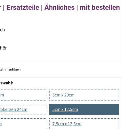
| Ersatzteile | Ähnliches | mit bestellen
ich
hör
el hinzufügen
uswahl:
cm
5cm x 20cm
tabkerzen 24cm
5cm x 12,5cm
m
7,5cm x 12,5cm