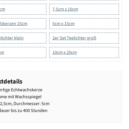
5cm
7,5cm x 10cm
tabkerzen 15cm
5cm x 15cm
lichter klein
2er Set Teelichter groß
cm
10cm x 20cm
tdetails
rtige Echtwachskerze
mme mit Wachsspiegel
12,5cm, Durchmesser: 5cm
auer bis zu 400 Stunden