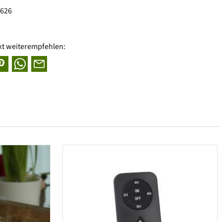
0626
kt weiterempfehlen: