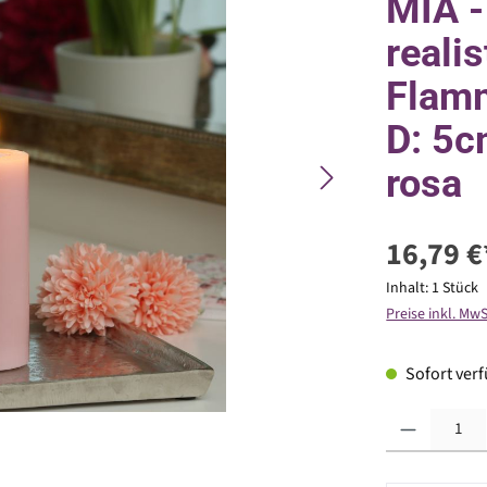
MIA -
reali
Flamm
D: 5c
rosa
16,79 €
Inhalt:
1 Stück
Preise inkl. Mw
Sofort verfü
Produkt Anzahl: G