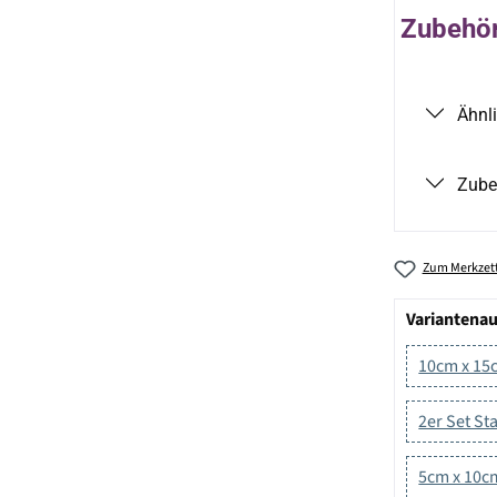
Zubehör 
Ähnl
Zube
Zum Merkzett
Variantena
10cm x 15
2er Set S
5cm x 10c