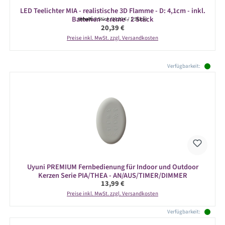
LED Teelichter MIA - realistische 3D Flamme - D: 4,1cm - inkl.
Batterien - creme - 2 Stück
Inhalt:
2 Stück
(10,20 € / 1 Stück)
Regulärer Preis:
20,39 €
Preise inkl. MwSt. zzgl. Versandkosten
Produktgalerie überspringen
Verfügbarkeit:
Uyuni PREMIUM Fernbedienung für Indoor und Outdoor
Kerzen Serie PIA/THEA - AN/AUS/TIMER/DIMMER
Regulärer Preis:
13,99 €
Preise inkl. MwSt. zzgl. Versandkosten
Verfügbarkeit: