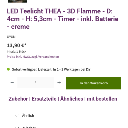
LED Teelicht THEA - 3D Flamme - D:
4cm - H: 5,3cm - Timer - inkl. Batterie
- creme
UYUNI
13,90 €*
Inhalt:
1 Stück
Preise inkl. MwSt. zzgl. Versandkosten
Sofort verfügbar, Lieferzeit: In 1 - 3 Werktagen bei Dir
Produkt Anzahl: Gib den gewünschten Wert ein oder benutze die Schaltflächen um die Anzahl zu erhöhen ode
In den Warenkorb
Zubehör | Ersatzteile | Ähnliches | mit bestellen
Ähnlich