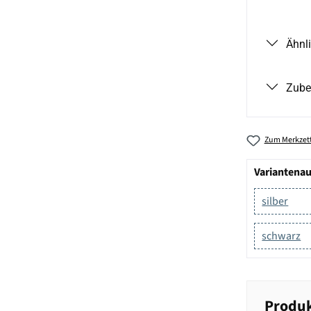
Ähnl
Zube
Zum Merkzett
Variantena
silber
schwarz
Produk