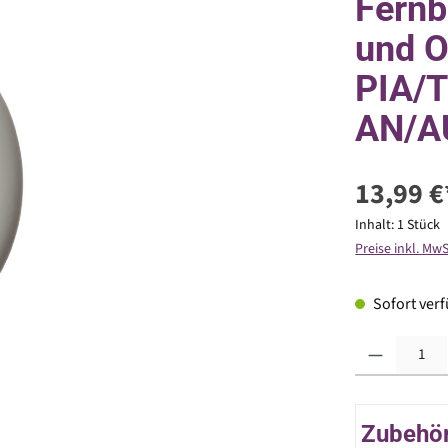
Fernb
und O
PIA/T
AN/A
13,99 €
Inhalt:
1 Stück
Preise inkl. Mw
Sofort verfü
Produkt Anzahl: G
Zubehör 