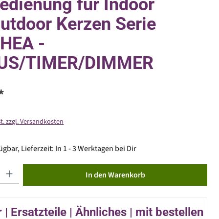
edienung für Indoor
utdoor Kerzen Serie
HEA -
US/TIMER/DIMMER
*
St. zzgl. Versandkosten
gbar, Lieferzeit: In 1 - 3 Werktagen bei Dir
ib den gewünschten Wert ein oder benutze die Schaltflächen um die Anzahl zu erhöhen od
In den Warenkorb
| Ersatzteile | Ähnliches | mit bestellen