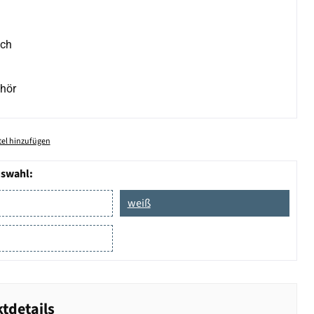
ich
hör
el hinzufügen
uswahl:
weiß
tdetails