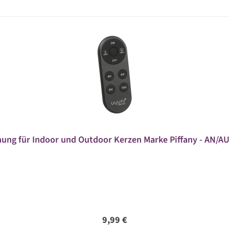
nung für Indoor und Outdoor Kerzen Marke Piffany - AN/
Regulärer Preis:
9,99 €