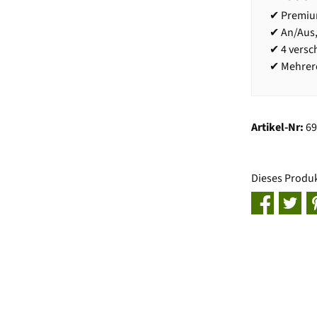
✔ Premium
✔ An/Aus
✔ 4 versc
✔ Mehrere
Artikel-Nr:
6
Dieses Produ