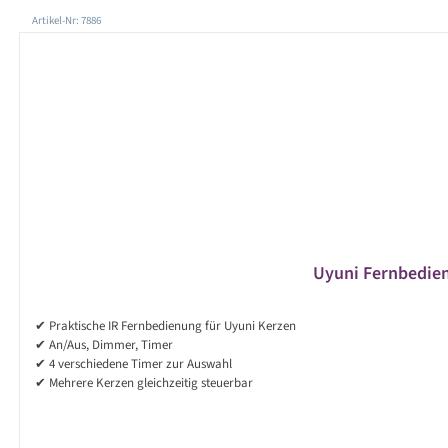
Produktgalerie überspringen
Artikel-Nr: 7886
Uyuni Fernbedie
✔ Praktische IR Fernbedienung für Uyuni Kerzen
✔ An/Aus, Dimmer, Timer
✔ 4 verschiedene Timer zur Auswahl
✔ Mehrere Kerzen gleichzeitig steuerbar