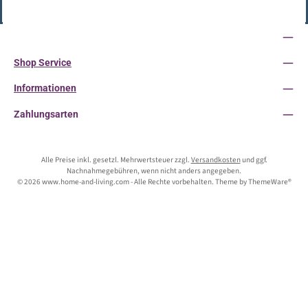
Vertrag widerrufen
Service-Hotline
Shop Service
Informationen
Zahlungsarten
Alle Preise inkl. gesetzl. Mehrwertsteuer zzgl.
Versandkosten
und ggf.
Nachnahmegebühren, wenn nicht anders angegeben.
© 2026 www.home-and-living.com - Alle Rechte vorbehalten. Theme by
ThemeWare®