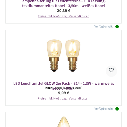
Lampenhalterung für Leuchtsterne - E14 Fassung -
textilummanteltes Kabel - 3,50m - weißes Kabel
Regulärer Preis:
20,39 €
Preise inkl. MwSt. zzgl. Versandkosten
Verfügbarkeit:
LED Leuchtmittel GLOW 2er Pack - E14 - 1,3W - warmweiss
2100K - 90lm
Inhalt:
2 Stück
(4,55 € / 1 Stück)
Regulärer Preis:
9,09 €
Preise inkl. MwSt. zzgl. Versandkosten
Verfügbarkeit: