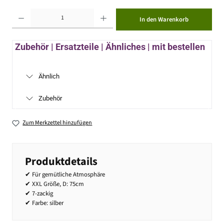
Produkt Anzahl: Gib den gewünschten Wert ein oder benutze die Schaltflächen um die Anzahl zu erhöhen ode
In den Warenkorb
Zubehör | Ersatzteile | Ähnliches | mit bestellen
Ähnlich
Zubehör
Zum Merkzettel hinzufügen
Produktdetails
✔ Für gemütliche Atmosphäre
✔ XXL Größe, D: 75cm
✔ 7-zackig
✔ Farbe: silber