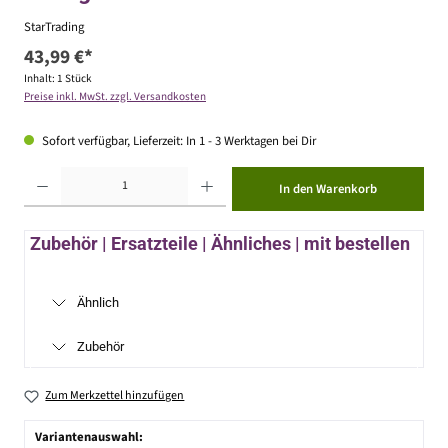
StarTrading
43,99 €*
Inhalt:
1 Stück
Preise inkl. MwSt. zzgl. Versandkosten
Sofort verfügbar, Lieferzeit: In 1 - 3 Werktagen bei Dir
Produkt Anzahl: Gib den gewünschten Wert ein oder benutze die Schaltflächen um die Anzahl zu erhöhen ode
In den Warenkorb
Zubehör | Ersatzteile | Ähnliches | mit bestellen
Ähnlich
Zubehör
Zum Merkzettel hinzufügen
Variantenauswahl: