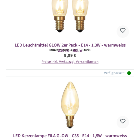
LED Leuchtmittel GLOW 2er Pack - E14 - 1,3W - warmweiss
2100K - 90lm
Inhalt:
2 Stück
(4,55 € / 1 Stück)
Regulärer Preis:
9,09 €
Preise inkl. MwSt. zzgl. Versandkosten
Verfügbarkeit:
LED Kerzenlampe FILA GLOW - C35 - E14 - 1,5W - warmweiss